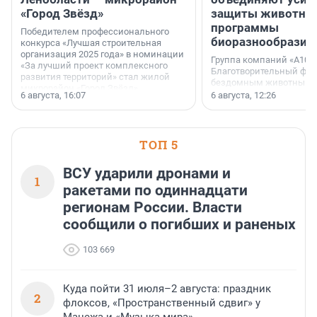
«Город Звёзд»
защиты животных
программы
Победителем профессионального
биоразнообразия
конкурса «Лучшая строительная
организация 2025 года» в номинации
Группа компаний «А101»
«За лучший проект комплексного
Благотворительный фо
развития территорий» стал жилой
бездомным животным 
микрорайон «Город Звёзд».
заключили соглашение
6 августа, 16:07
6 августа, 12:26
стратегическом сотрудн
ТОП 5
ВСУ ударили дронами и
1
ракетами по одиннадцати
регионам России. Власти
сообщили о погибших и раненых
103 669
Куда пойти 31 июля–2 августа: праздник
2
флоксов, «Пространственный сдвиг» у