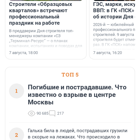
Строители «Образцовых
ГЭС, марки, искус
кварталов» встречают
ВВП: в ГК «ПСК» р
профессиональный
об истории Дня с
праздник на работе
2026-й — юбилейный го
профессионального пр
В преддверии Дня строителя топ-
строителей. 9 августа 2
менеджеры компании «СЗ
строителя будет отмечат
„Терминал-Ресурс“ — о планах
раз. В ГК «ПСК» напомни
компании, испытаниях и поводах для
появился праздник и к
осторожного оптимизма.
7 августа, 18:00
7 августа, 16:20
поменялась роль строит
ТОП 5
Погибшие и пострадавшие. Что
1
известно о взрыве в центре
Москвы
90 685
217
Галька била в людей, пострадавших грузили
2
в скорые на лежаках. Что происходило в