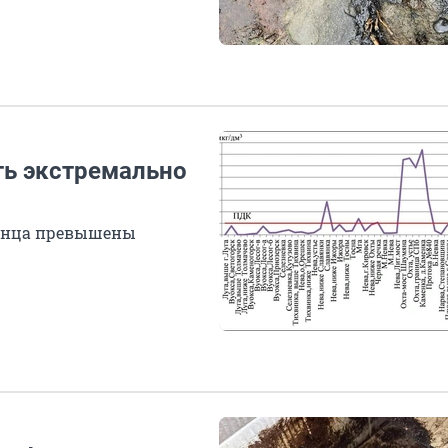
ть экстремально
анца превышены