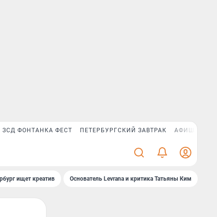
ЗСД ФОНТАНКА ФЕСТ
ПЕТЕРБУРГСКИЙ ЗАВТРАК
АФИША PLUS
рбург ищет креатив
Основатель Levrana и критика Татьяны Ким
Зач