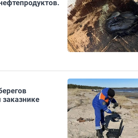
нефтепродуктов.
берегов
м заказнике