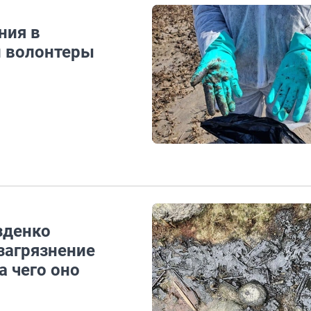
ния в
и волонтеры
зденко
загрязнение
а чего оно