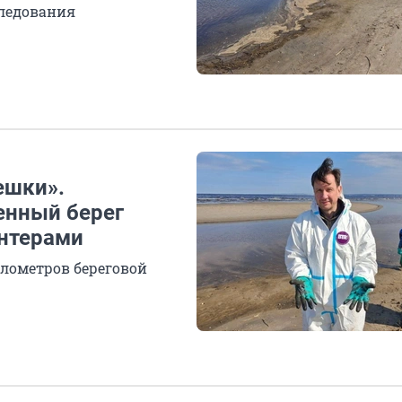
ледования
ешки».
енный берег
онтерами
илометров береговой