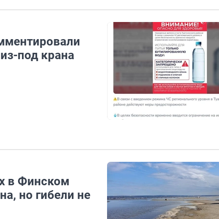
омментировали
 из-под крана
ах в Финском
а, но гибели не