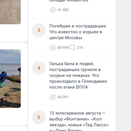
склады Wildberries
91 482
Погибшие и пострадавшие.
3
Что известно о взрыве в
центре Москвы
88 959
216
Галька била в людей,
4
пострадавших грузили в
скорые на лежаках. Что
происходило в Геленджике
после атаки БПЛА
83 091
15 телесериалов августа —
5
выбор «Фонтанки»: «Коп-
звезда», новые «Тед Лассо»
и «Джек Ричер»,