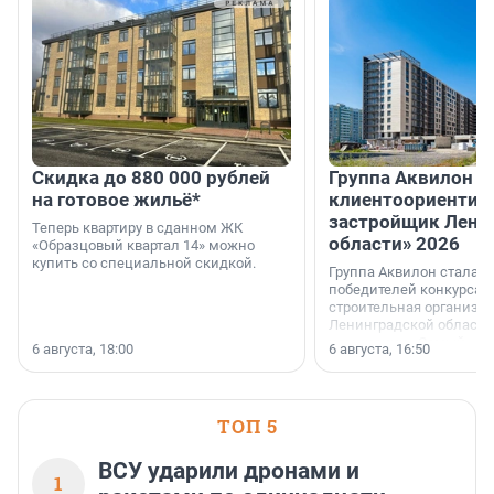
Скидка до 880 000 рублей
Группа Аквилон 
на готовое жильё*
клиентоориентир
застройщик Лени
Теперь квартиру в сданном ЖК
области» 2026
«Образцовый квартал 14» можно
купить со специальной скидкой.
Группа Аквилон стала 
победителей конкурса 
строительная организа
Ленинградской области 
номинации «Самый
6 августа, 18:00
6 августа, 16:50
клиентоориентированн
застройщик Ленинград
области».
ТОП 5
ВСУ ударили дронами и
1