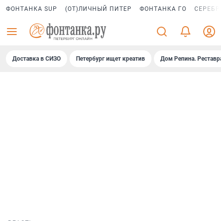
ФОНТАНКА SUP
(ОТ)ЛИЧНЫЙ ПИТЕР
ФОНТАНКА ГО
СЕРЕБР
Доставка в СИЗО
Петербург ищет креатив
Дом Репина. Реставр