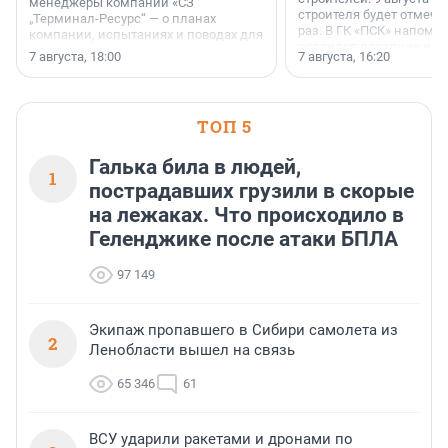
менеджеры компании «СЗ
строителя будет отмечат
„Терминал-Ресурс“ — о планах
раз. В ГК «ПСК» напомни
компании, испытаниях и поводах для
появился праздник и к
осторожного оптимизма.
7 августа, 18:00
7 августа, 16:20
поменялась роль строит
ТОП 5
Галька била в людей,
1
пострадавших грузили в скорые
на лежаках. Что происходило в
Геленджике после атаки БПЛА
97 149
Экипаж пропавшего в Сибири самолета из
2
Ленобласти вышел на связь
65 346
61
ВСУ ударили ракетами и дронами по