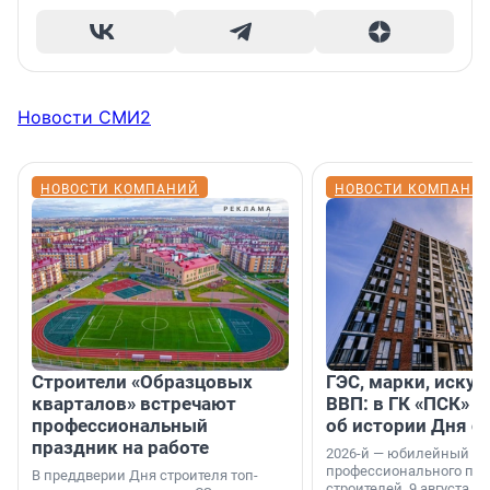
Новости СМИ2
НОВОСТИ КОМПАНИЙ
НОВОСТИ КОМПАНИ
Строители «Образцовых
ГЭС, марки, искус
кварталов» встречают
ВВП: в ГК «ПСК» р
профессиональный
об истории Дня с
праздник на работе
2026-й — юбилейный го
профессионального пр
В преддверии Дня строителя топ-
строителей. 9 августа 2