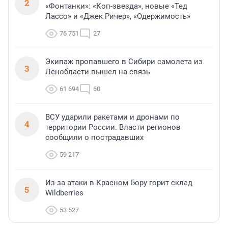
2
«Фонтанки»: «Коп-звезда», новые «Тед
Лассо» и «Джек Ричер», «Одержимость»
76 751
27
Экипаж пропавшего в Сибири самолета из
3
Ленобласти вышел на связь
61 694
60
ВСУ ударили ракетами и дронами по
4
территории России. Власти регионов
сообщили о пострадавших
59 217
Из-за атаки в Красном Бору горит склад
5
Wildberries
53 527