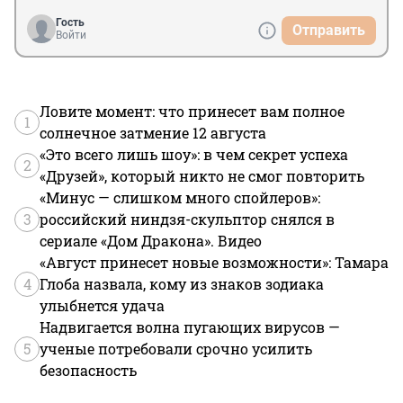
Гость
Отправить
Войти
Ловите момент: что принесет вам полное
1
солнечное затмение 12 августа
«Это всего лишь шоу»: в чем секрет успеха
2
«Друзей», который никто не смог повторить
«Минус — слишком много спойлеров»:
3
российский ниндзя-скульптор снялся в
сериале «Дом Дракона». Видео
«Август принесет новые возможности»: Тамара
4
Глоба назвала, кому из знаков зодиака
улыбнется удача
Надвигается волна пугающих вирусов —
5
ученые потребовали срочно усилить
безопасность