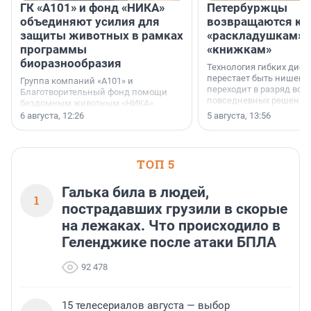
ГК «А101» и фонд «НИКА»
Петербуржцы
объединяют усилия для
возвращаются к
защиты животных в рамках
«раскладушкам» 
программы
«книжкам»
биоразнообразия
Технология гибких дисп
перестает быть нишевы
Группа компаний «А101» и
переходит в разряд вос
Благотворительный фонд помощи
повседневных решений
бездомным животным «НИКА»
заключили соглашение о
6 августа, 12:26
5 августа, 13:56
стратегическом сотрудничестве.
ТОП 5
Галька била в людей,
1
пострадавших грузили в скорые
на лежаках. Что происходило в
Геленджике после атаки БПЛА
92 478
15 телесериалов августа — выбор