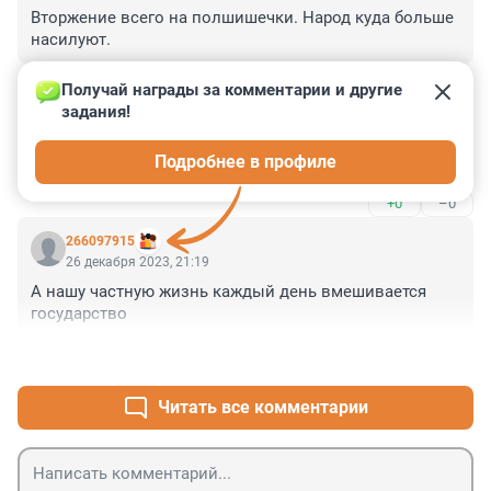
Вторжение всего на полшишечки. Народ куда больше 
насилуют.
+0
–0
Получай награды за комментарии и другие 
задания!
Гость
27 декабря 2023, 01:16
Подробнее в профиле
И опять не мигрант... 🥱
+0
–0
266097915
26 декабря 2023, 21:19
А нашу частную жизнь каждый день вмешивается 
государство
+1
–0
Читать все комментарии