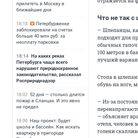
отражается на 
прилететь в Москву в
ближайшие дни
Что не так с
18:18
Петербурженке
— Шлепанцы, ка
заблокировали на счетах
больше 40 млн руб. за
подходят для пр
неоплату парковки
обычных тапочк
100 метров в ба
18:14
На каких реках
лучший вариант
Петербурга чаще всего
нарушают природоохранное
законодательство, рассказал
Стопа в шлепанц
Росприроднадзор
обувь на ноге, 
18:02
52 дня — столько длится
пожар в Сланцах. И это явно
— Из-за постоя
не предел
перенапрягаются
— объясняет вр
18:00
Наш проект: Будет
отеля, человек
школа и бассейн. Как искать
голени скаплив
квартиру в пригороде