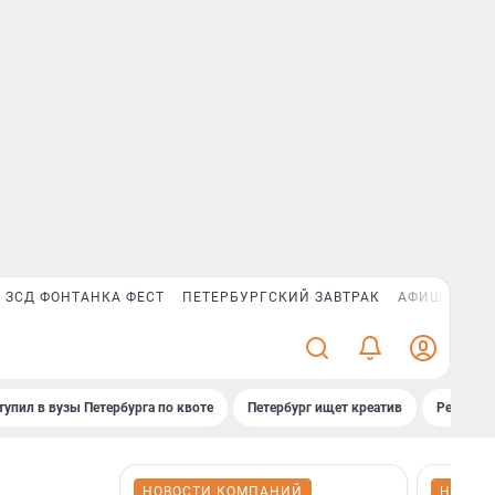
ЗСД ФОНТАНКА ФЕСТ
ПЕТЕРБУРГСКИЙ ЗАВТРАК
АФИША PLUS
тупил в вузы Петербурга по квоте
Петербург ищет креатив
Рейтинги
НОВОСТИ КОМПАНИЙ
НОВОС