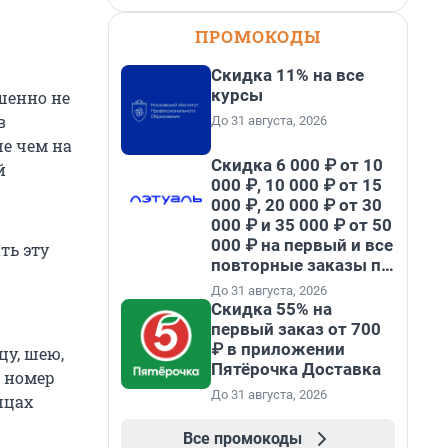
ПРОМОКОДЫ
Скидка 11% на все
курсы
шенно не
в
До 31 августа, 2026
ше чем на
Скидка 6 000 ₽ от 10
й
000 ₽, 10 000 ₽ от 15
000 ₽, 20 000 ₽ от 30
000 ₽ и 35 000 ₽ от 50
000 ₽ на первый и все
ть эту
повторные заказы по
промокоду НАБЕРИ
До 31 августа, 2026
Скидка 55% на
первый заказ от 700
₽ в приложении
цу, шею,
Пятёрочка Доставка
в номер
До 31 августа, 2026
шцах
Все промокоды