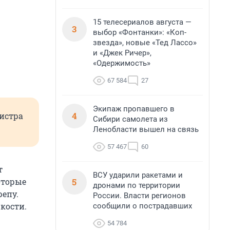
15 телесериалов августа —
3
выбор «Фонтанки»: «Коп-
звезда», новые «Тед Лассо»
и «Джек Ричер»,
«Одержимость»
67 584
27
Экипаж пропавшего в
4
гистра
Сибири самолета из
Ленобласти вышел на связь
57 467
60
т
ВСУ ударили ракетами и
5
оторые
дронами по территории
репу.
России. Власти регионов
кости.
сообщили о пострадавших
54 784