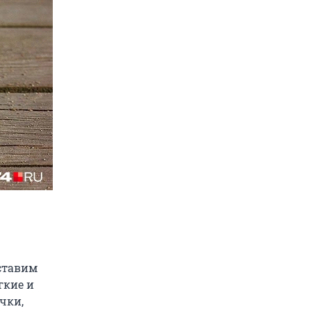
 ставим
гкие и
чки,