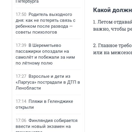
Петербурга
Какой должн
17:50
Родитель выходного
дня: как не потерять связь с
1. Летом отдав
ребенком после развода —
важно, чтобы р
советы психологов
2. Главное треб
17:39
В Шереметьево
пассажирки опоздали на
или на межсезо
самолёт и побежали за ним
по лётному полю
17:27
Взрослые и дети из
«Ларгуса» пострадали в ДТП в
Ленобласти
17:14
Пляжи в Геленджике
открыли
17:06
Финляндия собирается
ввести новый экзамен на