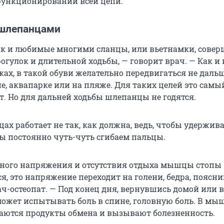
функционировании всей цепи.
 шлепанцами
к и любимые многими сланцы, или вьетнамки, совер
огулок и длительной ходьбы, — говорит врач. — Как и 
ах, в такой обуви желательно передвигаться не даль
не, аквапарке или на пляже. Для таких целей это самы
. Но для дальней ходьбы шлепанцы не годятся.
ах работает не так, как должна, ведь, чтобы удержива
мы постоянно чуть-чуть сгибаем пальцы.
нного напряжения и отсутствия отдыха мышцы стопы
, это напряжение переходит на голени, бедра, поясни
ач-остеопат. — Под конец дня, вернувшись домой или 
 может испытывать боль в спине, головную боль. В мы
аются продукты обмена и вызывают болезненность.