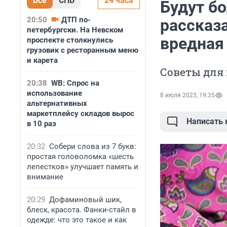
Все
СПБ
24 часа
Будут бо
20:50
ДТП по-
рассказа
петербургски. На Невском
вредная
проспекте столкнулись
грузовик с ресторанным меню
и карета
Советы для 
20:38
WB: Спрос на
использование
8 июля 2023, 19:35
альтернативных
маркетплейсу складов вырос
Написать
в 10 раз
20:32
Собери слова из 7 букв:
простая головоломка «шесть
лепестков» улучшает память и
внимание
20:29
Дофаминовый шик,
блеск, красота. Фанки-стайл в
одежде: что это такое и как