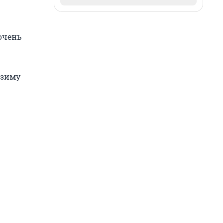
очень
 зиму