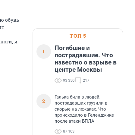
ую обувь
ит
ТОП 5
ноги, и
Погибшие и
1
пострадавшие. Что
известно о взрыве в
центре Москвы
93 350
217
Галька била в людей,
2
пострадавших грузили в
скорые на лежаках. Что
происходило в Геленджике
после атаки БПЛА
87 103