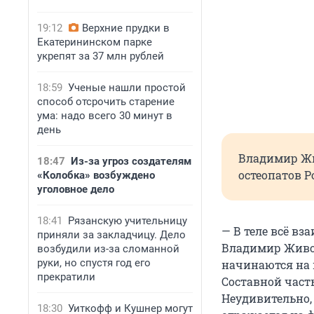
19:12
Верхние прудки в
Екатерининском парке
укрепят за 37 млн рублей
18:59
Ученые нашли простой
способ отсрочить старение
ума: надо всего 30 минут в
день
Владимир Жив
18:47
Из-за угроз создателям
остеопатов Р
«Колобка» возбуждено
уголовное дело
18:41
Рязанскую учительницу
— В теле всё вз
приняли за закладчицу. Дело
Владимир Живо
возбудили из-за сломанной
руки, но спустя год его
начинаются на к
прекратили
Составной част
Неудивительно, 
18:30
Уиткофф и Кушнер могут