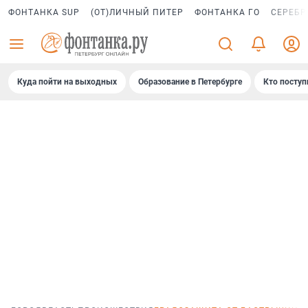
ФОНТАНКА SUP
(ОТ)ЛИЧНЫЙ ПИТЕР
ФОНТАНКА ГО
СЕРЕБР
Куда пойти на выходных
Образование в Петербурге
Кто поступ