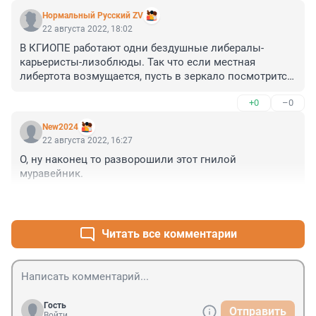
судебных административных исков градозащитников 
Нормальный Русский ZV
к КГИОП рассматривается в судах все последние 
22 августа 2022, 18:02
годы. Вот на них и следовало бы обратить более 
В КГИОПЕ работают одни бездушные либералы-
пристальное внимание следователям СК.
карьеристы-лизоблюды. Так что если местная 
либертота возмущается, пусть в зеркало посмотрится. 
Настоящие патриоты гасить архитектуру города не 
+0
–0
будут.
New2024
22 августа 2022, 16:27
О, ну наконец то разворошили этот гнилой 
муравейник.
+0
–0
Читать все комментарии
Гость
Отправить
Войти