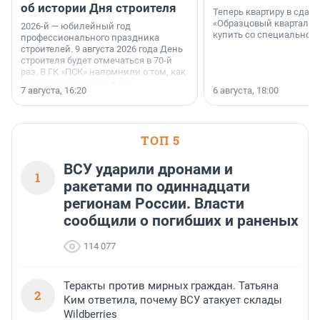
об истории Дня строителя
Теперь квартиру в сда
«Образцовый квартал 1
2026-й — юбилейный год
купить со специальной 
профессионального праздника
строителей. 9 августа 2026 года День
строителя будет отмечаться в 70-й
раз. В ГК «ПСК» напомнили о том, как
появился праздник и как
7 августа, 16:20
6 августа, 18:00
поменялась роль строительства.
ТОП 5
ВСУ ударили дронами и
1
ракетами по одиннадцати
регионам России. Власти
сообщили о погибших и раненых
114 077
Теракты против мирных граждан. Татьяна
2
Ким ответила, почему ВСУ атакует склады
Wildberries