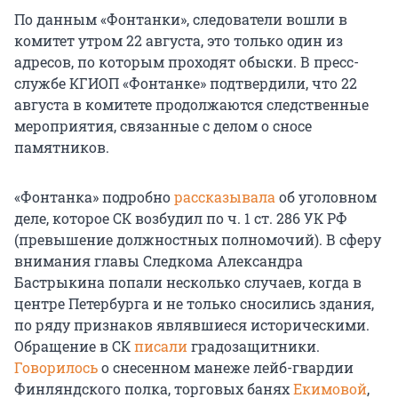
По данным «Фонтанки», следователи вошли в
комитет утром 22 августа, это только один из
адресов, по которым проходят обыски. В пресс-
службе КГИОП «Фонтанке» подтвердили, что 22
августа в комитете продолжаются следственные
мероприятия, связанные с делом о сносе
памятников.
«Фонтанка» подробно
рассказывала
об уголовном
деле, которое СК возбудил по ч. 1 ст. 286 УК РФ
(превышение должностных полномочий). В сферу
внимания главы Следкома Александра
Бастрыкина попали несколько случаев, когда в
центре Петербурга и не только сносились здания,
по ряду признаков являвшиеся историческими.
Обращение в СК
писали
градозащитники.
Говорилось
о снесенном манеже лейб-гвардии
Финляндского полка, торговых банях
Екимовой
,