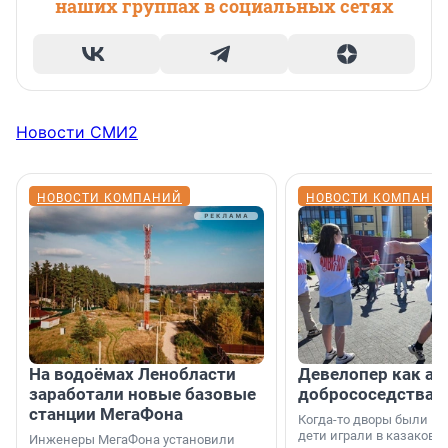
наших группах в социальных сетях
Новости СМИ2
НОВОСТИ КОМПАНИЙ
НОВОСТИ КОМПАНИ
На водоёмах Ленобласти
Девелопер как ар
заработали новые базовые
добрососедства
станции МегаФона
Когда-то дворы были ме
дети играли в казаков-
Инженеры МегаФона установили