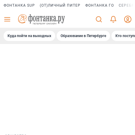
ФОНТАНКА SUP
(ОТ)ЛИЧНЫЙ ПИТЕР
ФОНТАНКА ГО
СЕРЕБР
Куда пойти на выходных
Образование в Петербурге
Кто поступ