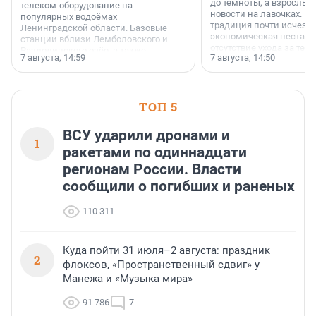
до темноты, а взрослые
телеком-оборудование на
новости на лавочках. В 1
популярных водоёмах
традиция почти исчезл
Ленинградской области. Базовые
экономическая нестаби
станции вблизи Лемболовского и
отсутствие ухода за те
Раздолинского озёр, а также
7 августа, 14:59
7 августа, 14:50
сделали своё дело.
недалеко от Большого Тосненского
водопада.
ТОП 5
ВСУ ударили дронами и
1
ракетами по одиннадцати
регионам России. Власти
сообщили о погибших и раненых
110 311
Куда пойти 31 июля–2 августа: праздник
2
флоксов, «Пространственный сдвиг» у
Манежа и «Музыка мира»
91 786
7