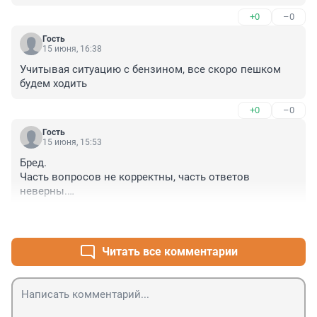
+0
–0
Гость
15 июня, 16:38
Учитывая ситуацию с бензином, все скоро пешком 
будем ходить
+0
–0
Гость
15 июня, 15:53
Бред.

Часть вопросов не корректны, часть ответов 
неверны.

Например, про 0,11 мг/л. В вопросе не говорится о 
+0
–0
том, что его отправят на медосвидетельствование. А 
показания алкометра четко говорят о том, что он не 
пьян!

Читать все комментарии
Про камеру треногу вопрос интересен, но я их в 
городе не встречал и на фото явно не городской 
пейзаж. Так что, предупреждение о фотофиксации 
должно быть.
