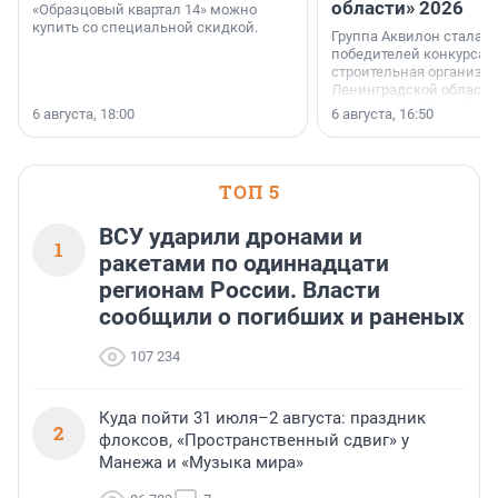
области» 2026
«Образцовый квартал 14» можно
купить со специальной скидкой.
Группа Аквилон стала 
победителей конкурса 
строительная организа
Ленинградской области 
номинации «Самый
6 августа, 18:00
6 августа, 16:50
клиентоориентированн
застройщик Ленинград
области».
ТОП 5
ВСУ ударили дронами и
1
ракетами по одиннадцати
регионам России. Власти
сообщили о погибших и раненых
107 234
Куда пойти 31 июля–2 августа: праздник
2
флоксов, «Пространственный сдвиг» у
Манежа и «Музыка мира»