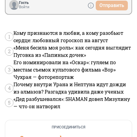
Ну и на последок.

Гость
Отправить
Лучше найдите на известном сайте марафон на 
Войти
знание ПДД, там 800 вопросов!

Удачи, неучи.
Кому признаются в любви, а кому разобьют
1
сердце: любовный гороскоп на август
«Меня бесила моя роль»: как сегодня выглядит
2
Пуговка из «Папиных дочек»
Его номинировали на «Оскар»: гуляем по
3
местам съемок культового фильма «Вор»
Чухрая — фоторепортаж
Почему внутри Урана и Нептуна идут дожди
4
из алмазов? Разгадка удивила даже ученых
«Дед разбушевался»: SHAMAN довел Мизулину
5
— что он натворил
ПРИСОЕДИНИТЬСЯ