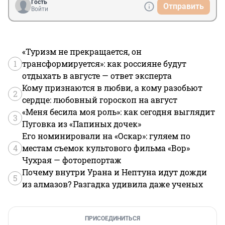
Гость
Отправить
Войти
«Туризм не прекращается, он
1
трансформируется»: как россияне будут
отдыхать в августе — ответ эксперта
Кому признаются в любви, а кому разобьют
2
сердце: любовный гороскоп на август
«Меня бесила моя роль»: как сегодня выглядит
3
Пуговка из «Папиных дочек»
Его номинировали на «Оскар»: гуляем по
4
местам съемок культового фильма «Вор»
Чухрая — фоторепортаж
Почему внутри Урана и Нептуна идут дожди
5
из алмазов? Разгадка удивила даже ученых
ПРИСОЕДИНИТЬСЯ