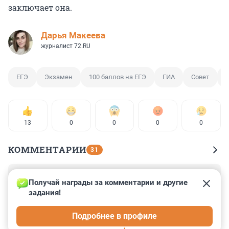
заключает она.
Дарья Макеева
журналист 72.RU
ЕГЭ
Экзамен
100 баллов на ЕГЭ
ГИА
Совет
13
0
0
0
0
КОММЕНТАРИИ
31
Гость
8 июня, 09:54
Получай награды за комментарии и другие 
задания!
Как мы все узнали из недавних новостей, самая 
грубая ошибка - надеть на экзамен нижнее бельё с 
Подробнее в профиле
металлическими деталями.