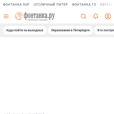
ФОНТАНКА SUP
(ОТ)ЛИЧНЫЙ ПИТЕР
ФОНТАНКА ГО
СЕРЕБР
Куда пойти на выходных
Образование в Петербурге
Кто поступ