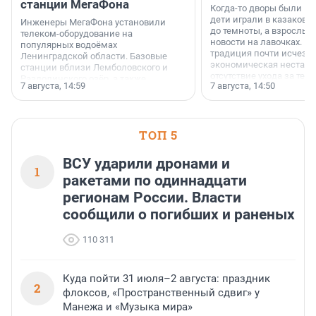
станции МегаФона
Когда-то дворы были ме
дети играли в казаков-
Инженеры МегаФона установили
до темноты, а взрослые
телеком-оборудование на
новости на лавочках. В 1
популярных водоёмах
традиция почти исчезл
Ленинградской области. Базовые
экономическая нестаби
станции вблизи Лемболовского и
отсутствие ухода за те
Раздолинского озёр, а также
7 августа, 14:59
7 августа, 14:50
сделали своё дело.
недалеко от Большого Тосненского
водопада.
ТОП 5
ВСУ ударили дронами и
1
ракетами по одиннадцати
регионам России. Власти
сообщили о погибших и раненых
110 311
Куда пойти 31 июля–2 августа: праздник
2
флоксов, «Пространственный сдвиг» у
Манежа и «Музыка мира»