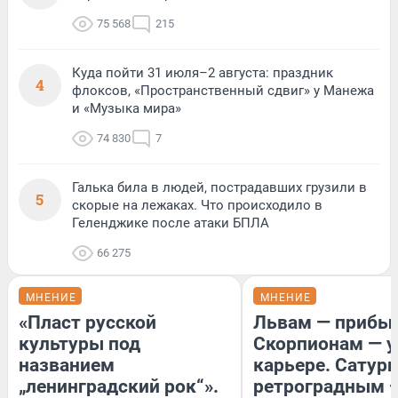
75 568
215
Куда пойти 31 июля–2 августа: праздник
4
флоксов, «Пространственный сдвиг» у Манежа
и «Музыка мира»
74 830
7
Галька била в людей, пострадавших грузили в
5
скорые на лежаках. Что происходило в
Геленджике после атаки БПЛА
66 275
МНЕНИЕ
МНЕНИЕ
«Пласт русской
Львам — прибыл
культуры под
Скорпионам — у
названием
карьере. Сатурн
„ленинградский рок“».
ретроградным 