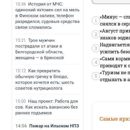
15:36
История от МЧС:
одинокий яхтсмен сел на мель
в Финском заливе, телефон
«Минус — сл
1
разрядился, судовые средства
снялся в се
связи сломались
«Август при
2
знаков зоди
15:21
Трое мужчин
Надвигается
пострадали от атаки в
3
усилить без
Белгородской области,
женщина — в Брянской
«Сами корми
4
приводят к 
15:12
Как превратить
«Туризм не 
5
обычную гречку в блюдо,
отдыхать в а
которое хочется есть: шесть
советов нутрициолога
15:00
Наш проект: Работа для
сов. Как искать вакансию без
ранних подъемов
Самые ярки
14:56
Пожар на Ильском НПЗ