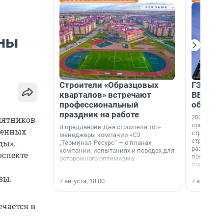
оны
Строители «Образцовых
ГЭС, м
кварталов» встречают
ВВП: в
профессиональный
об ист
праздник на работе
2026-й —
мятников
професси
В преддверии Дня строителя топ-
ленных
строителе
менеджеры компании «СЗ
строителя
ды»,
„Терминал-Ресурс“ — о планах
раз. В ГК
компании, испытаниях и поводах для
спекте
появился
осторожного оптимизма.
поменяла
зы.
7 августа, 18:00
7 августа,
ечается в