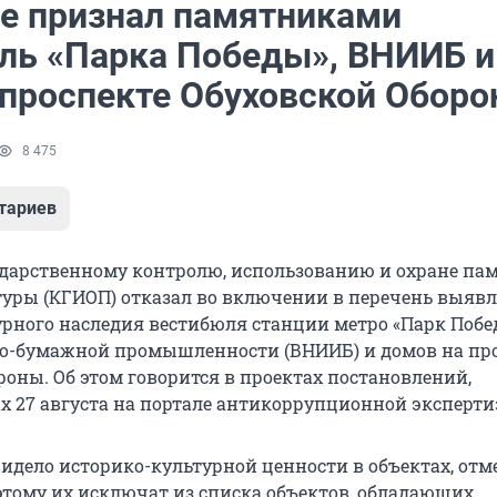
е признал памятниками
ль «Парка Победы», ВНИИБ и
 проспекте Обуховской Обор
8 475
тариев
ударственному контролю, использованию и охране па
туры (КГИОП) отказал во включении в перечень выяв
урного наследия вестибюля станции метро «Парк Побе
о-бумажной промышленности (ВНИИБ) и домов на про
роны. Об этом говорится в проектах постановлений,
 27 августа на портале антикоррупционной эксперти
видело историко-культурной ценности в объектах, отм
этому их исключат из списка объектов, обладающих