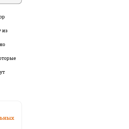
ор
 из
но
которые
ут
льных