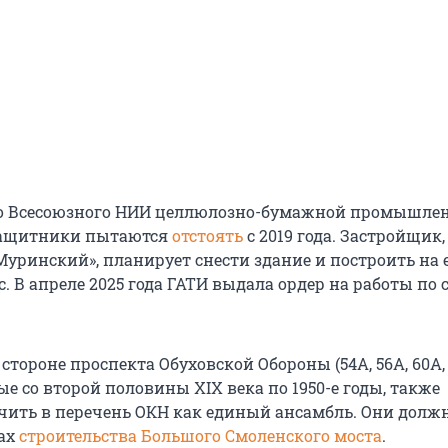
о Всесоюзного НИИ целлюлозно-бумажной промышле
защитники пытаются
отстоять
с 2019 года. Застройщик,
уринский», планирует снести здание и построить на е
 В апреле 2025 года ГАТИ выдала ордер на работы по 
стороне проспекта Обуховской Обороны (54А, 56А, 60А, 
ые со второй половины XIX века по 1950-е годы, также
ить в перечень ОКН как единый ансамбль. Они долж
ках
строительства Большого Смоленского моста
.