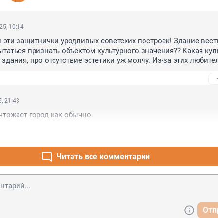
25, 10:14
 эти защитнички уродливых советских построек! Здание вест
таться признать объектом культурного значения?? Какая куль
 здания, про отсутствие эстетики уж молчу. Из-за этих любител
ктуры совка процесс реконструкции метро Парк победы затян
, 21:43
чтожает город как обычно
Читать все комментарии
Отп