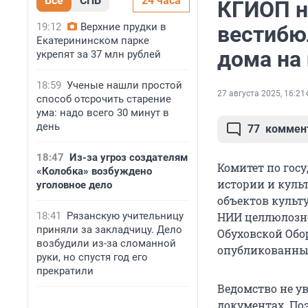
Все
СПБ
24 часа
КГИОП н
19:12
Верхние прудки в
вестибю
Екатерининском парке
дома на
укрепят за 37 млн рублей
18:59
Ученые нашли простой
27 августа 2025, 16:21
способ отсрочить старение
ума: надо всего 30 минут в
день
77
коммен
18:47
Из-за угроз создателям
Комитет по гос
«Колобка» возбуждено
истории и куль
уголовное дело
объектов культ
18:41
Рязанскую учительницу
НИИ целлюлозн
приняли за закладчицу. Дело
Обуховской Обо
возбудили из-за сломанной
опубликованных
руки, но спустя год его
прекратили
Ведомство не у
документах. По