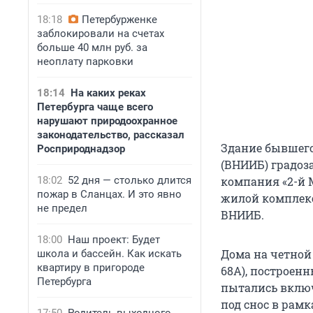
18:18
Петербурженке
заблокировали на счетах
больше 40 млн руб. за
неоплату парковки
18:14
На каких реках
Петербурга чаще всего
нарушают природоохранное
законодательство, рассказал
Здание бывшег
Росприроднадзор
(ВНИИБ) градо
18:02
52 дня — столько длится
компания «2-й М
пожар в Сланцах. И это явно
жилой комплекс.
не предел
ВНИИБ.
18:00
Наш проект: Будет
Дома на четной 
школа и бассейн. Как искать
квартиру в пригороде
68А), построенн
Петербурга
пытались включ
под снос в рам