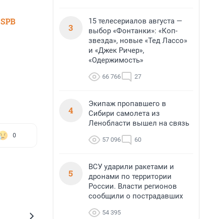
 SPB
15 телесериалов августа —
3
выбор «Фонтанки»: «Коп-
звезда», новые «Тед Лассо»
и «Джек Ричер»,
«Одержимость»
66 766
27
Экипаж пропавшего в
4
Сибири самолета из
Ленобласти вышел на связь
0
57 096
60
ВСУ ударили ракетами и
5
дронами по территории
России. Власти регионов
сообщили о пострадавших
54 395