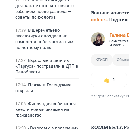
17:50
Родитель выходного
дня: как не потерять связь с
ребенком после развода —
Больше новост
советы психологов
online»
. Подпис
17:39
В Шереметьево
Галина 
пассажирки опоздали на
самолёт и побежали за ним
Заместител
«Власть»
по лётному полю
КГИОП
Объект
17:27
Взрослые и дети из
«Ларгуса» пострадали в ДТП в
Ленобласти
5
17:14
Пляжи в Геленджике
открыли
Увидели опечатку? В
17:06
Финляндия собирается
ввести новый экзамен на
гражданство
КОММЕНТАР
16:50
«Газпром»: в подземных