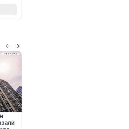
 и
На водоёмах Ленобласти
азали
заработали новые базовые