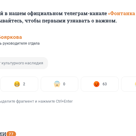
ей в нашем официальном телеграм-канале
«Фонтанка
ывайтесь, чтобы первыми узнавать о важном.
Бояркова
ь руководителя отдела
 культурного наследия
2
0
63
ыделите фрагмент и нажмите Ctrl+Enter
ИИ
77