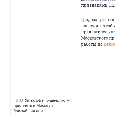
признаками ОК
Градозащитники
наследия, чтобы
предлагалось п
Московского прос
работы по
реко
18:30
Уиткофф и Кушнер могут
прилететь в Москву в
ближайшие дни