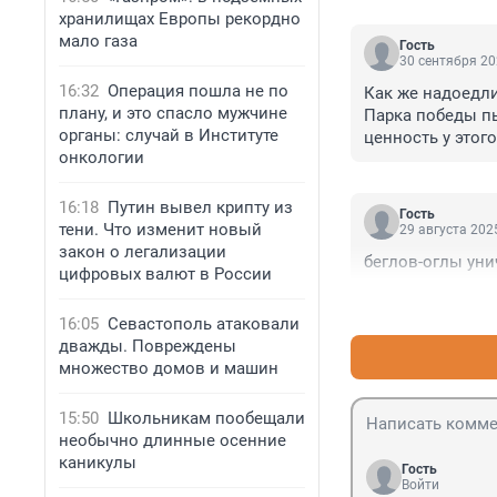
хранилищах Европы рекордно
мало газа
Гость
30 сентября 20
16:32
Операция пошла не по
Как же надоедли
плану, и это спасло мужчине
Парка победы пы
органы: случай в Институте
ценность у этого
онкологии
страшной архите
надолго!!
16:18
Путин вывел крипту из
Гость
тени. Что изменит новый
29 августа 2025
закон о легализации
беглов-оглы уни
цифровых валют в России
16:05
Севастополь атаковали
дважды. Повреждены
множество домов и машин
15:50
Школьникам пообещали
необычно длинные осенние
каникулы
Гость
Войти