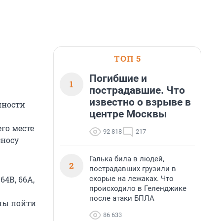
ТОП 5
Погибшие и
1
пострадавшие. Что
известно о взрыве в
нности
центре Москвы
го месте
92 818
217
сносу
Галька била в людей,
2
пострадавших грузили в
скорые на лежаках. Что
64В, 66А,
происходило в Геленджике
после атаки БПЛА
ны пойти
86 633