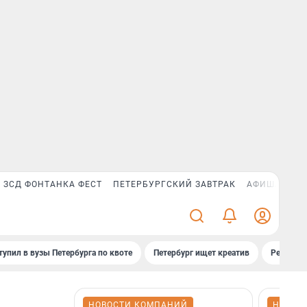
ЗСД ФОНТАНКА ФЕСТ
ПЕТЕРБУРГСКИЙ ЗАВТРАК
АФИША PLUS
тупил в вузы Петербурга по квоте
Петербург ищет креатив
Рейтинги
НОВОСТИ КОМПАНИЙ
НОВОС