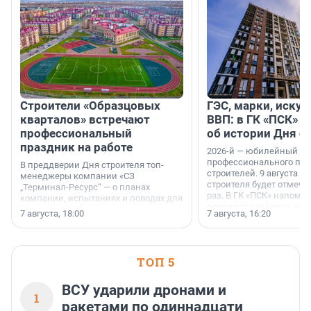
Строители «Образцовых
ГЭС, марки, искус
кварталов» встречают
ВВП: в ГК «ПСК» р
профессиональный
об истории Дня с
праздник на работе
2026-й — юбилейный го
профессионального пр
В преддверии Дня строителя топ-
строителей. 9 августа 2
менеджеры компании «СЗ
строителя будет отмечат
„Терминал-Ресурс“ — о планах
раз. В ГК «ПСК» напомни
компании, испытаниях и поводах для
появился праздник и к
осторожного оптимизма.
7 августа, 18:00
7 августа, 16:20
поменялась роль строит
ТОП 5
ВСУ ударили дронами и
1
ракетами по одиннадцати