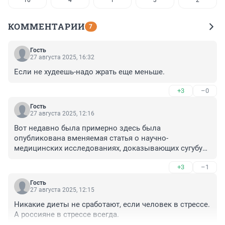
10
4
1
3
2
КОММЕНТАРИИ
7
Гость
27 августа 2025, 16:32
Если не худеешь-надо жрать еще меньше.
+3
–0
Гость
27 августа 2025, 12:16
Вот недавно была примерно здесь была 
опубликована вменяемая статья о научно-
медицинских исследованиях, доказывающих сугубую 
индивидуальность различных диет. После чего 
+3
–1
можно, не только можно, но и нужно уже перестать 
публиковать заведомо недостоверную ложь 
Гость
подобного рода медицинских работников с из 
27 августа 2025, 12:15
обобщающими диетическими советами.
Никакие диеты не сработают, если человек в стрессе. 
А россияне в стрессе всегда.