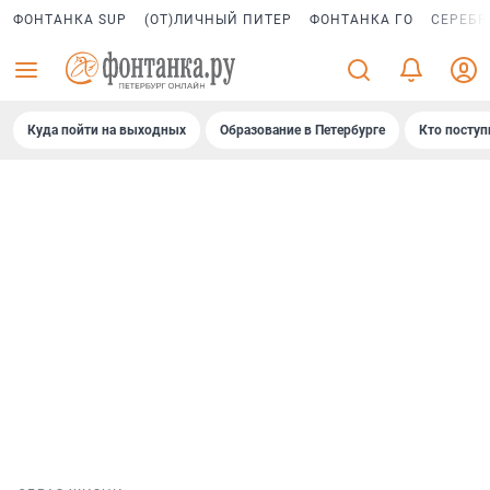
ФОНТАНКА SUP
(ОТ)ЛИЧНЫЙ ПИТЕР
ФОНТАНКА ГО
СЕРЕБР
Куда пойти на выходных
Образование в Петербурге
Кто поступ