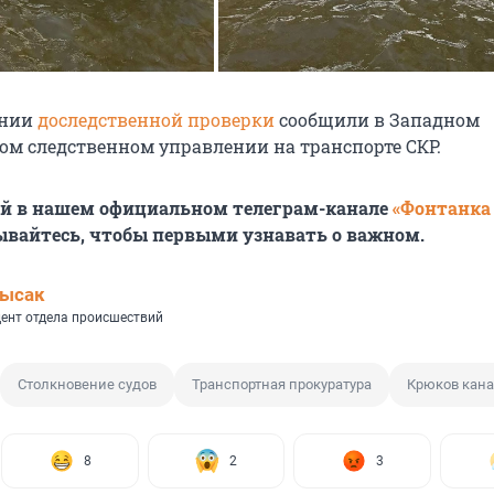
ении
доследственной проверки
сообщили в
Западном
м следственном управлении на транспорте СКР.
ей в нашем официальном телеграм-канале
«Фонтанка
ывайтесь, чтобы первыми узнавать о важном.
Лысак
ент отдела происшествий
Столкновение судов
Транспортная прокуратура
Крюков кан
8
2
3