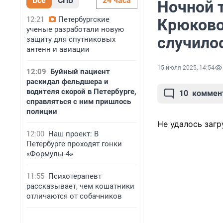
Все
СПБ
24 часа
Ночной 
12:21
Петербургские
Крюково
ученые разработали новую
случило
защиту для спутниковых
антенн и авиации
15 июля 2025, 14:54
12:09
Буйный пациент
раскидал фельдшера и
водителя скорой в Петербурге,
10
коммен
справляться с ним пришлось
полиции
Не удалось загр
12:00
Наш проект: В
Петербурге проходят гонки
«Формулы-4»
11:55
Психотерапевт
рассказывает, чем кошатники
отличаются от собачников