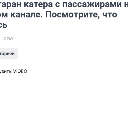
таран катера с пассажирами 
м канале. Посмотрите, что
сь
12 769
тариев
узить VIQEO