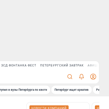
ЗСД ФОНТАНКА ФЕСТ
ПЕТЕРБУРГСКИЙ ЗАВТРАК
АФИША PLUS
тупил в вузы Петербурга по квоте
Петербург ищет креатив
Рейтинги
НОВОСТИ КОМПАНИЙ
НОВОС