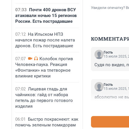
Увидели опечатку? В
07:33
Почти 400 дронов ВСУ
атаковали ночью 15 регионов
России. Есть пострадавшие
07:12
На Ильском НПЗ
КОММЕНТАР
начался пожар после налета
дронов. Есть пострадавшие
Гость
15 июля 2025, 
07:07
Колобок против
Человека-паука. Реакция
Судя по видео, 
«Фонтанки» на тлетворное
влияние критики
Гость
07:02
Лицевая гладь для
15 июля 2025, 
чайников: гайд от набора
абсолютно не вы
петель до первого готового
изделия
06:01
Быстро покраснеют: как
помочь зеленым помидорам