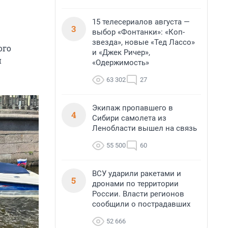
15 телесериалов августа —
3
выбор «Фонтанки»: «Коп-
звезда», новые «Тед Лассо»
ого
и «Джек Ричер»,
и
«Одержимость»
63 302
27
Экипаж пропавшего в
4
Сибири самолета из
Ленобласти вышел на связь
55 500
60
ВСУ ударили ракетами и
5
дронами по территории
России. Власти регионов
сообщили о пострадавших
52 666