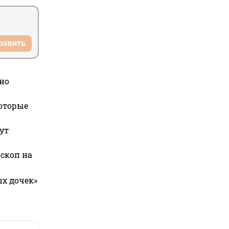
равить
но
которые
ут
оскоп на
ых дочек»