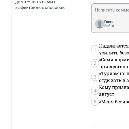
дома — пять самых
эффективных способов
Гость
Войти
Надвигается
1
усилить без
«Сами корми
2
приводят к 
«Туризм не 
3
отдыхать в а
Кому призна
4
август
5
«Меня бесил