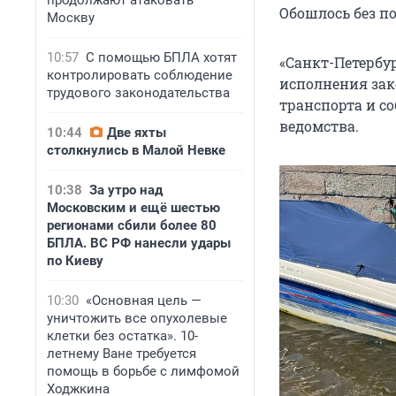
продолжают атаковать
Обошлось без п
Москву
10:57
С помощью БПЛА хотят
«Санкт-Петербу
контролировать соблюдение
исполнения зак
трудового законодательства
транспорта и с
ведомства.
10:44
Две яхты
столкнулись в Малой Невке
10:38
За утро над
Московским и ещё шестью
регионами сбили более 80
БПЛА. ВС РФ нанесли удары
по Киеву
10:30
«Основная цель —
уничтожить все опухолевые
клетки без остатка». 10-
летнему Ване требуется
помощь в борьбе с лимфомой
Ходжкина