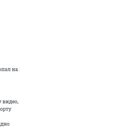
опал на
 видео,
борту
ядно