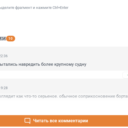
ыделите фрагмент и нажмите Ctrl+Enter
ИИ
10
22:36
пытались навредить более крупному судну
19:28
глядит как что-то серьеное. обычное соприкосновение борт
Читать все комментарии