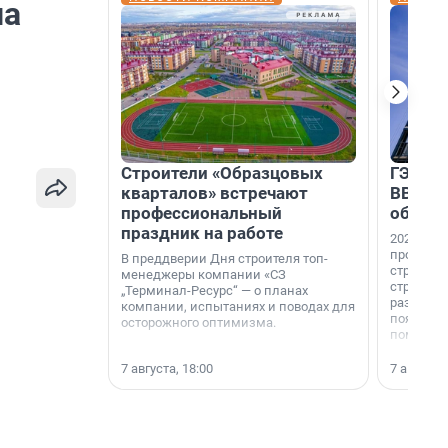
на
Строители «Образцовых
ГЭС, м
кварталов» встречают
ВВП: в
профессиональный
об ист
праздник на работе
2026-й —
професси
В преддверии Дня строителя топ-
строителе
менеджеры компании «СЗ
строителя
„Терминал-Ресурс“ — о планах
раз. В ГК
компании, испытаниях и поводах для
появился
осторожного оптимизма.
поменяла
7 августа, 18:00
7 августа,