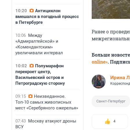
10:20
Антициклон
вмешался в погодный процесс
в Петербурге
Ранее о провед
10:06
Между
межрегионально
«Адмиралтейской» и
«Комендантским»
увеличивали интервал
Больше новост
online»
. Подпис
10:02
Полумарафон
перекроет центр,
Ирина 
Васильевский остров и
Петроградскую сторону
Корреспонд
09:15
Неизведанное.
Санкт-Петербург
Топ-10 самых живописных
мест «Серебряного ожерелья»
07:43
Москву атакуют дроны
4
ВСУ