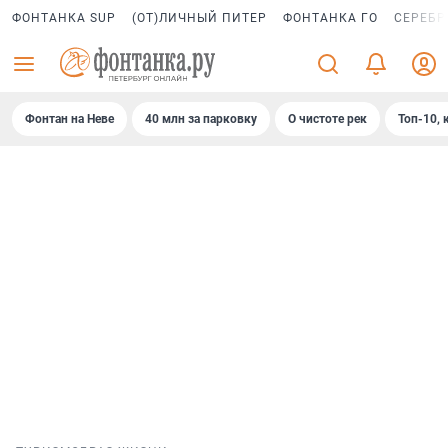
ФОНТАНКА SUP
(ОТ)ЛИЧНЫЙ ПИТЕР
ФОНТАНКА ГО
СЕРЕБР
Фонтан на Неве
40 млн за парковку
О чистоте рек
Топ-10, 