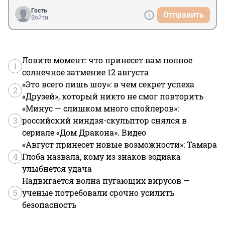
Гость
Отправить
Войти
Ловите момент: что принесет вам полное
1
солнечное затмение 12 августа
«Это всего лишь шоу»: в чем секрет успеха
2
«Друзей», который никто не смог повторить
«Минус — слишком много спойлеров»:
3
российский ниндзя-скульптор снялся в
сериале «Дом Дракона». Видео
«Август принесет новые возможности»: Тамара
4
Глоба назвала, кому из знаков зодиака
улыбнется удача
Надвигается волна пугающих вирусов —
5
ученые потребовали срочно усилить
безопасность