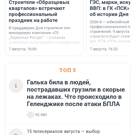
Строители «Образцовых
ГЭС, марки, искус
кварталов» встречают
ВВП: в ГК «ПСК» р
профессиональный
об истории Дня с
праздник на работе
2026-й — юбилейный го
профессионального пр
В преддверии Дня строителя топ-
строителей. 9 августа 2
менеджеры компании «СЗ
строителя будет отмечат
„Терминал-Ресурс“ — о планах
раз. В ГК «ПСК» напомни
компании, испытаниях и поводах для
появился праздник и к
осторожного оптимизма.
7 августа, 18:00
7 августа, 16:20
поменялась роль строит
ТОП 5
Галька била в людей,
1
пострадавших грузили в скорые
на лежаках. Что происходило в
Геленджике после атаки БПЛА
92 480
15 телесериалов августа — выбор