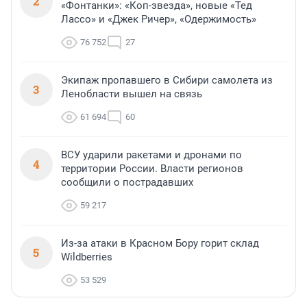
2
«Фонтанки»: «Коп-звезда», новые «Тед
Лассо» и «Джек Ричер», «Одержимость»
76 752
27
Экипаж пропавшего в Сибири самолета из
3
Ленобласти вышел на связь
61 694
60
ВСУ ударили ракетами и дронами по
4
территории России. Власти регионов
сообщили о пострадавших
59 217
Из-за атаки в Красном Бору горит склад
5
Wildberries
53 529