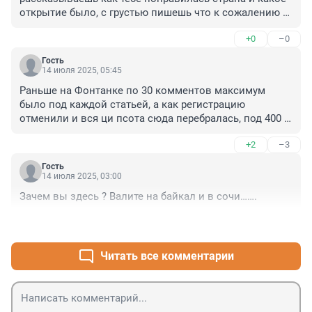
открытие было, с грустью пишешь что к сожалению 
одной поездки чтобы все изучить не хватит и я бы 
+0
–0
хотел мульти визу. И вуаля, мульти виза на год в 
стране в которой ты никогда не был
Гость
14 июля 2025, 05:45
Раньше на Фонтанке по 30 комментов максимум 
было под каждой статьей, а как регистрацию 
отменили и вся ци псота сюда перебралась, под 400 
везде стало
+2
–3
Гость
14 июля 2025, 03:00
Зачем вы здесь ? Валите на байкал и в сочи…….
+0
–1
Читать все комментарии