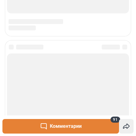
Наши вакансии
Статистика канала в MAX
Все города сети
Проекты
Мобильное приложение
Google Play
App Store
App Gallery
RuStore
Мы в соцсетях
91
Комментарии