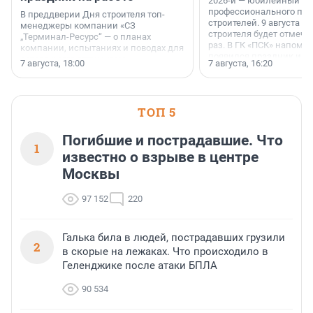
2026-й — юбилейный го
профессионального пр
В преддверии Дня строителя топ-
строителей. 9 августа 2
менеджеры компании «СЗ
строителя будет отмечат
„Терминал-Ресурс“ — о планах
раз. В ГК «ПСК» напомни
компании, испытаниях и поводах для
появился праздник и к
осторожного оптимизма.
7 августа, 18:00
7 августа, 16:20
поменялась роль строит
ТОП 5
Погибшие и пострадавшие. Что
1
известно о взрыве в центре
Москвы
97 152
220
Галька била в людей, пострадавших грузили
2
в скорые на лежаках. Что происходило в
Геленджике после атаки БПЛА
90 534