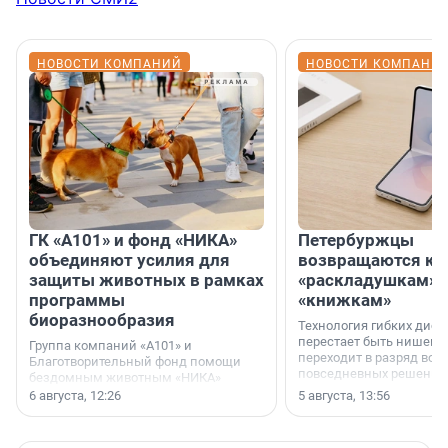
НОВОСТИ КОМПАНИЙ
НОВОСТИ КОМПАНИ
ГК «А101» и фонд «НИКА»
Петербуржцы
объединяют усилия для
возвращаются к
защиты животных в рамках
«раскладушкам» 
программы
«книжкам»
биоразнообразия
Технология гибких дисп
перестает быть нишевы
Группа компаний «А101» и
переходит в разряд вос
Благотворительный фонд помощи
повседневных решений
бездомным животным «НИКА»
заключили соглашение о
6 августа, 12:26
5 августа, 13:56
стратегическом сотрудничестве.