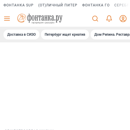
ФОНТАНКА SUP
(ОТ)ЛИЧНЫЙ ПИТЕР
ФОНТАНКА ГО
СЕРЕБР
Доставка в СИЗО
Петербург ищет креатив
Дом Репина. Реставр