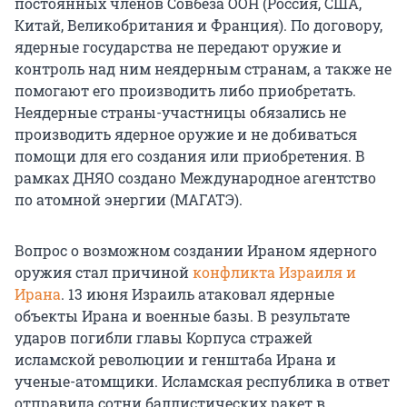
постоянных членов Совбеза ООН (Россия, США,
Китай, Великобритания и Франция). По договору,
ядерные государства не передают оружие и
контроль над ним неядерным странам, а также не
помогают его производить либо приобретать.
Неядерные страны-участницы обязались не
производить ядерное оружие и не добиваться
помощи для его создания или приобретения. В
рамках ДНЯО создано Международное агентство
по атомной энергии (МАГАТЭ).
Вопрос о возможном создании Ираном ядерного
оружия стал причиной
конфликта Израиля и
Ирана
.
13 июня
Израиль атаковал ядерные
объекты Ирана и военные базы. В результате
ударов погибли главы Корпуса стражей
исламской революции и генштаба Ирана и
ученые-атомщики. Исламская республика в ответ
отправила сотни баллистических ракет в