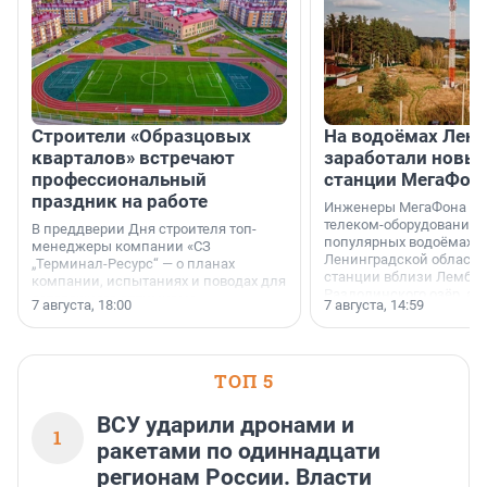
Строители «Образцовых
На водоёмах Лен
кварталов» встречают
заработали новы
профессиональный
станции МегаФон
праздник на работе
Инженеры МегаФона ус
телеком-оборудование 
В преддверии Дня строителя топ-
популярных водоёмах
менеджеры компании «СЗ
Ленинградской области
„Терминал-Ресурс“ — о планах
станции вблизи Лембол
компании, испытаниях и поводах для
Раздолинского озёр, а 
осторожного оптимизма.
7 августа, 18:00
7 августа, 14:59
недалеко от Большого Т
водопада.
ТОП 5
ВСУ ударили дронами и
1
ракетами по одиннадцати
регионам России. Власти