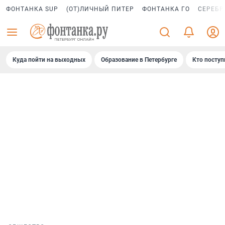
ФОНТАНКА SUP
(ОТ)ЛИЧНЫЙ ПИТЕР
ФОНТАНКА ГО
СЕРЕБР
Куда пойти на выходных
Образование в Петербурге
Кто поступ