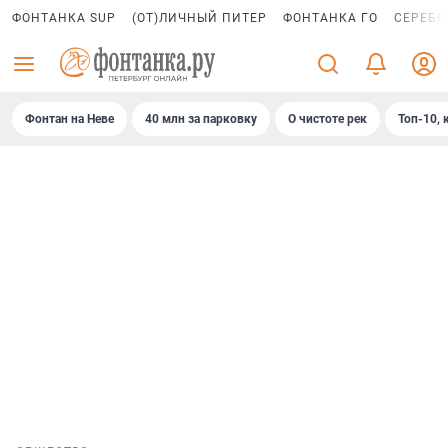
ФОНТАНКА SUP
(ОТ)ЛИЧНЫЙ ПИТЕР
ФОНТАНКА ГО
СЕРЕБР
Фонтан на Неве
40 млн за парковку
О чистоте рек
Топ-10, 