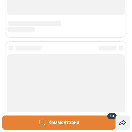
Наши вакансии
Статистика канала в MAX
Все города сети
Проекты
Мобильное приложение
Google Play
App Store
App Gallery
RuStore
13
Мы в соцсетях
Комментарии