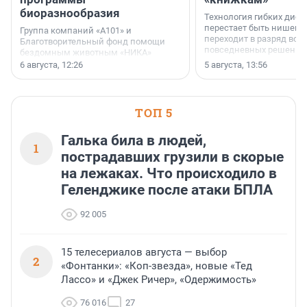
биоразнообразия
Технология гибких дисп
перестает быть нишевы
Группа компаний «А101» и
переходит в разряд вос
Благотворительный фонд помощи
повседневных решений
бездомным животным «НИКА»
заключили соглашение о
6 августа, 12:26
5 августа, 13:56
стратегическом сотрудничестве.
ТОП 5
Галька била в людей,
1
пострадавших грузили в скорые
на лежаках. Что происходило в
Геленджике после атаки БПЛА
92 005
15 телесериалов августа — выбор
2
«Фонтанки»: «Коп-звезда», новые «Тед
Лассо» и «Джек Ричер», «Одержимость»
76 016
27