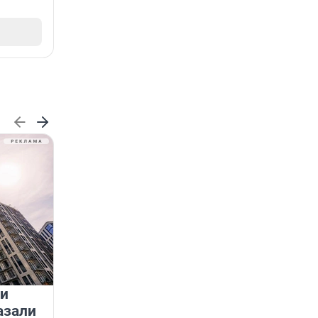
 и
На водоёмах Ленобласти
азали
заработали новые базовые