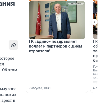
ания
ГК «Едино» поздравляет
ГК «А1
коллег и партнёров с Днём
объеди
строителя!
защит
прогр
которое
биора
ли
Группа к
 Об этом
Благотв
бездомн
заключил
стратеги
7 августа, 13:41
6 августа,
рьму или
иканских
 арест в