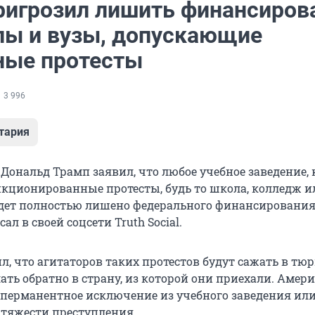
ригрозил лишить финансиров
лы и вузы, допускающие
ные протесты
3 996
тария
Дональд Трамп заявил, что любое учебное заведение, 
нкционированные протесты, будь то школа, колледж и
удет полностью лишено федерального финансирования.
ал в своей соцсети Truth Social.
л, что агитаторов таких протестов будут сажать в тю
ать обратно в страну, из которой они приехали. Амер
 перманентное исключение из учебного заведения или
 тяжести преступления.