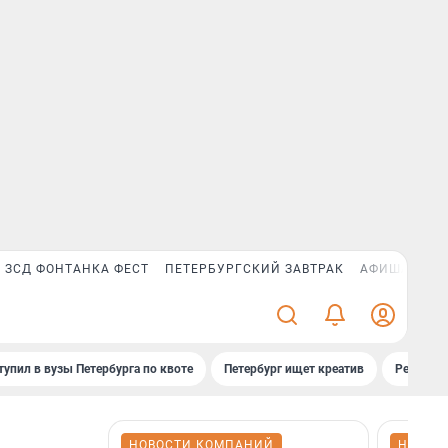
ЗСД ФОНТАНКА ФЕСТ
ПЕТЕРБУРГСКИЙ ЗАВТРАК
АФИША PLUS
тупил в вузы Петербурга по квоте
Петербург ищет креатив
Рейтинги
НОВОСТИ КОМПАНИЙ
НОВОС