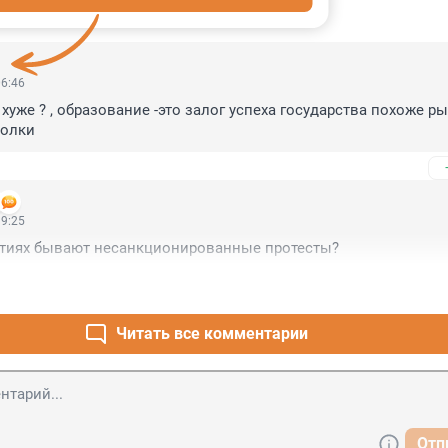
ИИ
24
06:46
хуже ? , образование -это залог успеха государства похоже ры
полки
19:25
ратиях бывают несанкционированные протесты?
Читать все комментарии
Отп