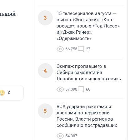
альный
15 телесериалов августа —
3
выбор «Фонтанки»: «Коп-
звезда», новые «Тед Лассо»
и «Джек Ричер»,
«Одержимость»
66 755
27
Экипаж пропавшего в
4
Сибири самолета из
Ленобласти вышел на связь
57 090
60
0
ВСУ ударили ракетами и
5
дронами по территории
России. Власти регионов
сообщили о пострадавших
54 387