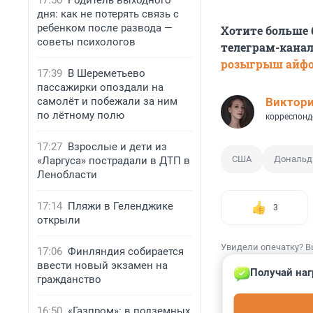
17:50
Родитель выходного
дня: как не потерять связь с
ребенком после развода —
Хотите больше
советы психологов
телеграм-канал
розыгрыш айф
17:39
В Шереметьево
пассажирки опоздали на
самолёт и побежали за ним
Виктор
по лётному полю
корреспонд
17:27
Взрослые и дети из
США
Дональд
«Ларгуса» пострадали в ДТП в
Ленобласти
17:14
Пляжи в Геленджике
3
открыли
Увидели опечатку? В
17:06
Финляндия собирается
ввести новый экзамен на
Получай наг
гражданство
16:50
«Газпром»: в подземных