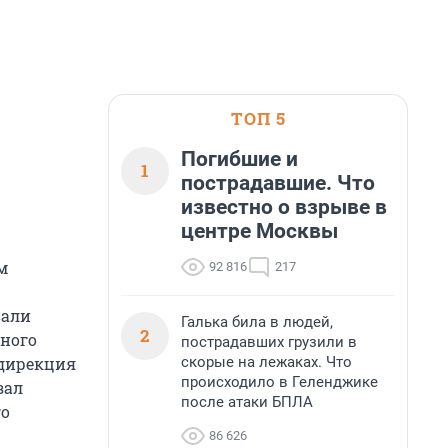
ТОП 5
Погибшие и
1
пострадавшие. Что
известно о взрыве в
центре Москвы
м
92 816
217
вали
Галька била в людей,
2
ного
пострадавших грузили в
скорые на лежаках. Что
 дирекция
происходило в Геленджике
зал
после атаки БПЛА
го
86 626