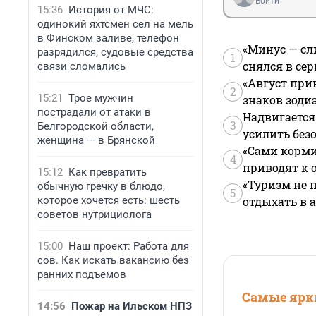
Войти
15:36
История от МЧС:
одинокий яхтсмен сел на мель
в Финском заливе, телефон
«Минус — сл
разрядился, судовые средства
1
снялся в се
связи сломались
«Август при
2
15:21
Трое мужчин
знаков зоди
пострадали от атаки в
Надвигается
3
Белгородской области,
усилить без
женщина — в Брянской
«Сами корми
4
приводят к 
15:12
Как превратить
«Туризм не 
обычную гречку в блюдо,
5
которое хочется есть: шесть
отдыхать в а
советов нутрициолога
15:00
Наш проект: Работа для
сов. Как искать вакансию без
ранних подъемов
Самые ярки
14:56
Пожар на Ильском НПЗ