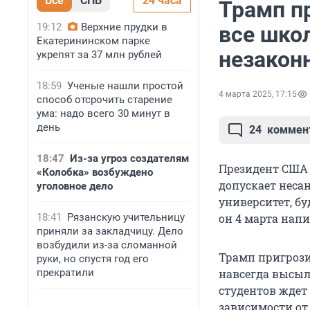
Все
СПБ
24 часа
Трамп п
19:12
Верхние прудки в
все шко
Екатерининском парке
незакон
укрепят за 37 млн рублей
18:59
Ученые нашли простой
4 марта 2025, 17:15
способ отсрочить старение
ума: надо всего 30 минут в
день
24
коммен
18:47
Из-за угроз создателям
Президент США 
«Колобка» возбуждено
допускает неса
уголовное дело
университет, б
18:41
Рязанскую учительницу
он 4 марта напис
приняли за закладчицу. Дело
возбудили из-за сломанной
Трамп пригрози
руки, но спустя год его
прекратили
навсегда высыл
студентов ждет
зависимости от