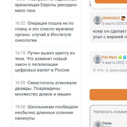
КОММЕНТАР
хранилищах Европы рекордно
мало газа
280802822
16:32
Операция пошла не по
5 марта 2025, 
плану, и это спасло мужчине
кому он сделает 
органы: случай в Институте
упал с верхней 
онкологии
16:18
Путин вывел крипту из
Pan Mysz
тени. Что изменит новый
4 марта 2025, 
закон о легализации
цифровых валют в России
А что, в демок
16:05
Севастополь атаковали
дважды. Повреждены
множество домов и машин
15:50
Школьникам пообещали
необычно длинные осенние
каникулы
Гость