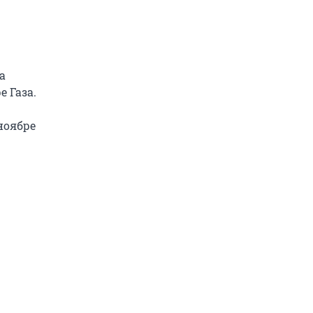
а
 Газа.
ноябре