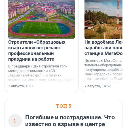
Строители «Образцовых
На водоёмах Лен
кварталов» встречают
заработали новы
профессиональный
станции МегаФон
праздник на работе
Инженеры МегаФона ус
телеком-оборудование 
В преддверии Дня строителя топ-
популярных водоёмах
менеджеры компании «СЗ
Ленинградской области
„Терминал-Ресурс“ — о планах
станции вблизи Лембол
компании, испытаниях и поводах для
Раздолинского озёр, а 
осторожного оптимизма.
7 августа, 18:00
7 августа, 14:59
недалеко от Большого Т
водопада.
ТОП 5
Погибшие и пострадавшие. Что
1
известно о взрыве в центре