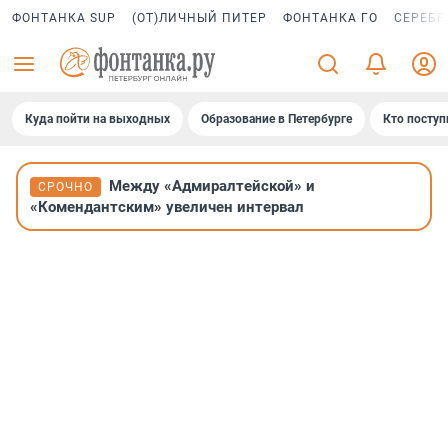
ФОНТАНКА SUP
(ОТ)ЛИЧНЫЙ ПИТЕР
ФОНТАНКА ГО
СЕРЕБР
Куда пойти на выходных
Образование в Петербурге
Кто поступ
Между «Адмиралтейской» и
СРОЧНО
«Комендантским» увеличен интервал