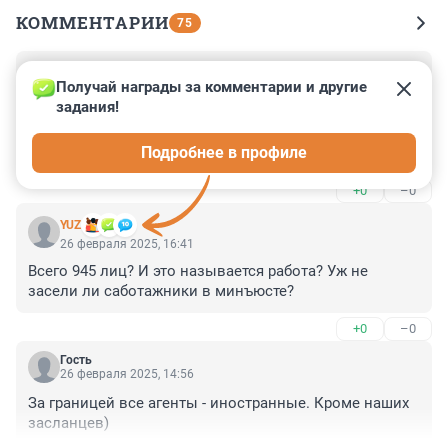
КОММЕНТАРИИ
75
Гость
26 февраля 2025, 20:06
Получай награды за комментарии и другие 
задания!
Иноагентов в списке больше в два раза , чем 
депутатов в Думе . Может не тех выбрали? Законы 
Подробнее в профиле
должны быть в пользу большинства.
+0
–0
YUZ
26 февраля 2025, 16:41
Всего 945 лиц? И это называется работа? Уж не 
засели ли саботажники в минъюсте?
+0
–0
Гость
26 февраля 2025, 14:56
За границей все агенты - иностранные. Кроме наших 
засланцев)