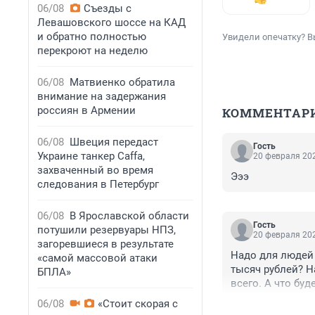
06/08
Съезды с
Левашовского шоссе на КАД
и обратно полностью
Увидели опечатку? В
перекроют на неделю
06/08
Матвиенко обратила
внимание на задержания
россиян в Армении
КОММЕНТАР
06/08
Швеция передаст
Гость
Украине танкер Caffa,
20 февраля 202
захваченный во время
Эээ
следования в Петербург
06/08
В Ярославской области
Гость
потушили резервуары НПЗ,
20 февраля 202
загоревшиеся в результате
Надо для людей 
«самой массовой атаки
тысяч рублей? Н
БПЛА»
всего. А что буд
развязал и подд
06/08
«Стоит скорая с