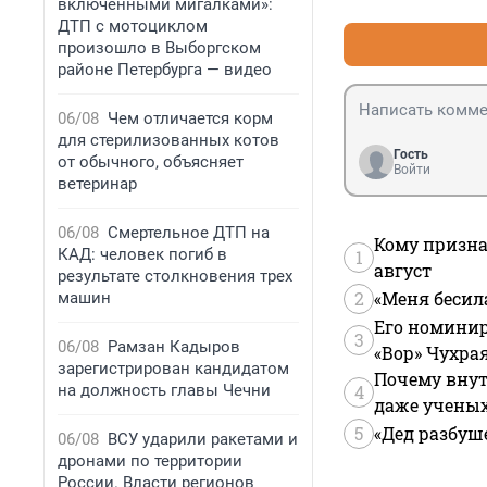
включенными мигалками»:
ДТП с мотоциклом
произошло в Выборгском
районе Петербурга — видео
06/08
Чем отличается корм
для стерилизованных котов
Гость
от обычного, объясняет
Войти
ветеринар
06/08
Смертельное ДТП на
Кому призна
КАД: человек погиб в
1
август
результате столкновения трех
2
«Меня бесил
машин
Его номинир
3
06/08
Рамзан Кадыров
«Вор» Чухра
зарегистрирован кандидатом
Почему внут
на должность главы Чечни
4
даже учены
5
«Дед разбуш
06/08
ВСУ ударили ракетами и
дронами по территории
России. Власти регионов