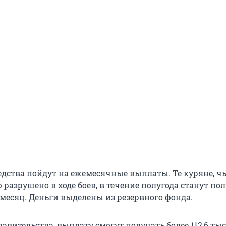
дства пойдут на ежемесячные выплаты. Те куряне, ч
разрушено в ходе боев, в течение полугода станут пол
 месяц. Деньги выделены из резервного фонда.
авительства, выплату смогут получать более 112,6 тыс