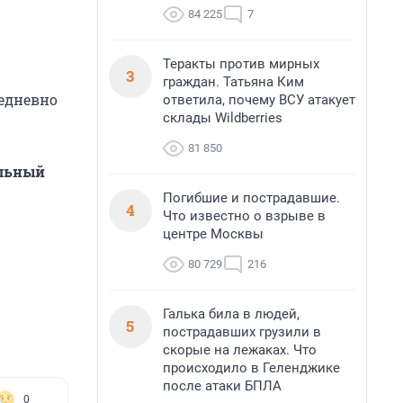
84 225
7
Теракты против мирных
3
граждан. Татьяна Ким
жедневно
ответила, почему ВСУ атакует
склады Wildberries
81 850
альный
Погибшие и пострадавшие.
4
Что известно о взрыве в
центре Москвы
80 729
216
Галька била в людей,
5
пострадавших грузили в
скорые на лежаках. Что
происходило в Геленджике
после атаки БПЛА
0