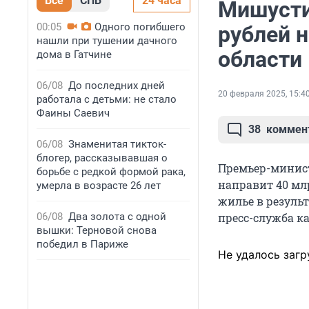
Все
СПБ
24 часа
Мишусти
00:05
Одного погибшего
рублей 
нашли при тушении дачного
области
дома в Гатчине
06/08
До последних дней
20 февраля 2025, 15:4
работала с детьми: не стало
Фаины Саевич
38
коммен
06/08
Знаменитая тикток-
блогер, рассказывавшая о
Премьер-минист
борьбе с редкой формой рака,
направит 40 мл
умерла в возрасте 26 лет
жилье в результ
06/08
Два золота с одной
пресс-служба к
вышки: Терновой снова
победил в Париже
Не удалось загр