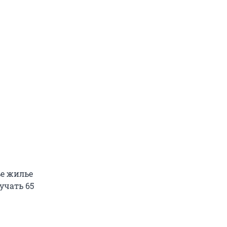
ье жилье
учать 65
.