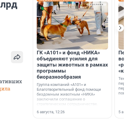
млрд
ГК «А101» и фонд «НИКА»
Петер
объединяют усилия для
возвр
защиты животных в рамках
«раскл
программы
«книж
биоразнообразия
Технолог
ративших
перестае
Группа компаний «А101» и
щила
переходи
Благотворительный фонд помощи
повседне
бездомным животным «НИКА»
заключили соглашение о
стратегическом сотрудничестве.
6 августа, 12:26
5 августа,