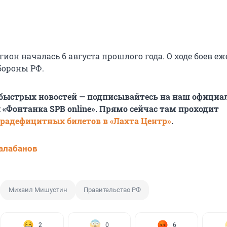
гион началась 6 августа прошлого года. О ходе боев е
бороны РФ.
 быстрых новостей — подписывайтесь на наш офици
 «Фонтанка SPB online». Прямо сейчас там проходит
радефицитных билетов в «Лахта Центр»
.
алабанов
Михаил Мишустин
Правительство РФ
2
0
6