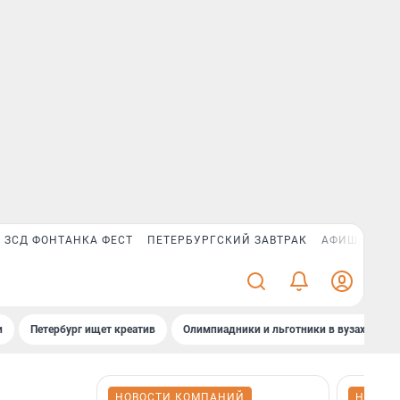
ЗСД ФОНТАНКА ФЕСТ
ПЕТЕРБУРГСКИЙ ЗАВТРАК
АФИША PLUS
и
Петербург ищет креатив
Олимпиадники и льготники в вузах СПб
НОВОСТИ КОМПАНИЙ
НОВОС