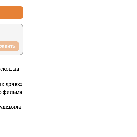
равить
оскоп на
ых дочек»
го фильма
 удивила