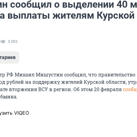
н сообщил о выделении 40 
на выплаты жителям Курской
0
3 003
тариев
р РФ Михаил Мишустин сообщил, что правительство
рд рублей на поддержку жителей Курской области, ут
ате вторжения ВСУ в регион. Об этом 20 февраля
сооб
абмина.
узить VIQEO