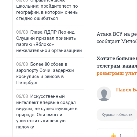
06/08
Справится даже
школьник: пройдите тест по
географии, в котором очень
стыдно ошибиться
06/08
Глава ЛДПР Леонид
Атака ВСУ на ре
Слуцкий призвал признать
сообщает Мино
партию «Яблоко»
нежелательной организацией
Хотите больше
06/08
Более 80 сбоев в
телеграм-канал
аэропорту Сочи: задержки
розыгрыш ульт
коснулись и рейсов в
Петербург
Павел Б
06/08
Искусственный
интеллект впервые создал
вирусы, не существующие в
природе. Они смогли
Курская область
уничтожить кишечную
палочку
1