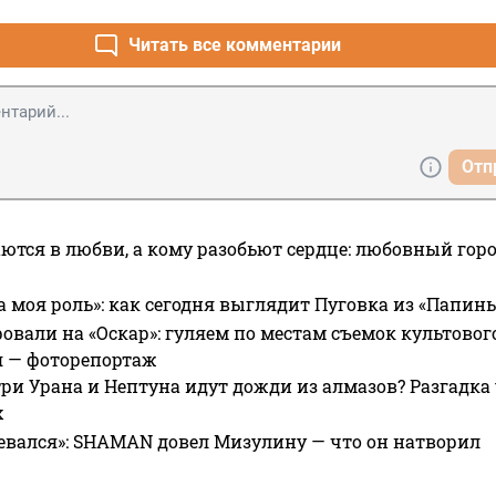
Читать все комментарии
Отп
ются в любви, а кому разобьют сердце: любовный гор
а моя роль»: как сегодня выглядит Пуговка из «Папин
овали на «Оскар»: гуляем по местам съемок культово
я — фоторепортаж
ри Урана и Нептуна идут дожди из алмазов? Разгадка
х
евался»: SHAMAN довел Мизулину — что он натворил