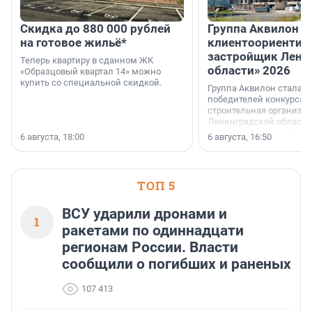
Скидка до 880 000 рублей
Группа Аквилон 
на готовое жильё*
клиентоориентир
застройщик Лени
Теперь квартиру в сданном ЖК
области» 2026
«Образцовый квартал 14» можно
купить со специальной скидкой.
Группа Аквилон стала 
победителей конкурса 
строительная организа
Ленинградской области 
номинации «Самый
6 августа, 18:00
6 августа, 16:50
клиентоориентированн
застройщик Ленинград
области».
ТОП 5
ВСУ ударили дронами и
1
ракетами по одиннадцати
регионам России. Власти
сообщили о погибших и раненых
107 413