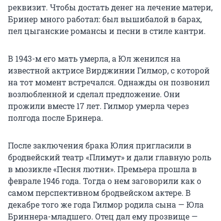
реквизит. Чтобы достать денег на лечение матери,
Бринер много работал: был вышибалой в барах,
пел цыганские романсы и песни в стиле кантри.
В 1943-м его мать умерла, а Юл женился на
известной актрисе Вирджинии Гилмор, с которой
на тот момент встречался. Однажды он позвонил
возлюбленной и сделал предложение. Они
прожили вместе 17 лет. Гилмор умерла через
полгода после Бринера.
После заключения брака Юлия пригласили в
бродвейский театр «Плимут» и дали главную роль
в мюзикле «Песня лютни». Премьера прошла в
феврале 1946 года. Тогда о нем заговорили как о
самом перспективном бродвейском актере. В
декабре того же года Гилмор родила сына — Юла
Бриннера-младшего. Отец дал ему прозвище —