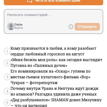
Читать все комментарии
Гость
Отправить
Войти
Кому признаются в любви, а кому разобьют
1
сердце: любовный гороскоп на август
«Меня бесила моя роль»: как сегодня выглядит
2
Пуговка из «Папиных дочек»
Его номинировали на «Оскар»: гуляем по
3
местам съемок культового фильма «Вор»
Чухрая — фоторепортаж
Почему внутри Урана и Нептуна идут дожди
4
из алмазов? Разгадка удивила даже ученых
«Дед разбушевался»: SHAMAN довел Мизулину
5
— что он натворил