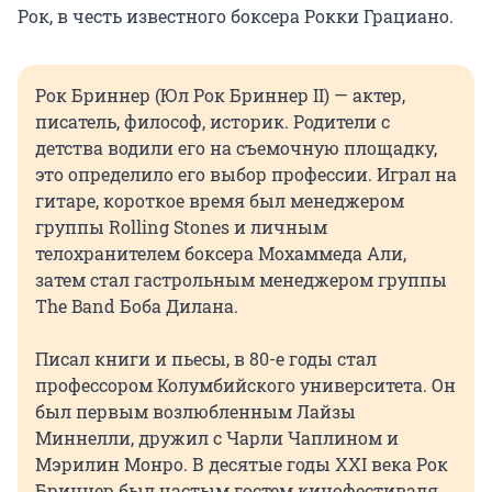
Рок, в честь известного боксера Рокки Грациано.
Рок Бриннер (Юл Рок Бриннер II) — актер,
писатель, философ, историк. Родители с
детства водили его на съемочную площадку,
это определило его выбор профессии. Играл на
гитаре, короткое время был менеджером
группы Rolling Stones и личным
телохранителем боксера Мохаммеда Али,
затем стал гастрольным менеджером группы
The Band Боба Дилана.
Писал книги и пьесы, в 80-е годы стал
профессором Колумбийского университета. Он
был первым возлюбленным Лайзы
Миннелли, дружил с Чарли Чаплином и
Мэрилин Монро. В десятые годы XXI века Рок
Бриннер был частым гостем кинофестиваля