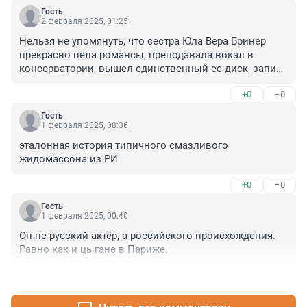
Гость
2 февраля 2025, 01:25
Нельзя не упомянуть, что сестра Юла Вера Бринер 
прекрасно пела романсы, преподавала вокал в 
консерватории, вышел единственный ее диск, записи 
с которого в семидесятые были популярны в СССР 
+0
–0
среди коллекционеров и любителей. Умерла раньше 
Юла и тоже от рака лёгких.
Гость
1 февраля 2025, 08:36
эталонная история типичного смазливого 
жидомассона из РИ
+0
–0
Гость
1 февраля 2025, 00:40
Он не русский актёр, а российского происхождения. 
Равно как и цыгане в Париже.
+0
–0