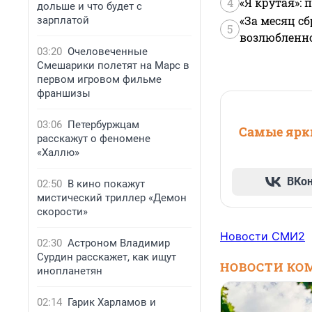
4
«Я крутая»:
дольше и что будет с
«За месяц сб
зарплатой
5
возлюбленной
03:20
Очеловеченные
Смешарики полетят на Марс в
первом игровом фильме
франшизы
03:06
Петербуржцам
Самые ярки
расскажут о феномене
«Халлю»
ВКо
02:50
В кино покажут
мистический триллер «Демон
скорости»
Новости СМИ2
02:30
Астроном Владимир
Сурдин расскажет, как ищут
НОВОСТИ КО
инопланетян
02:14
Гарик Харламов и