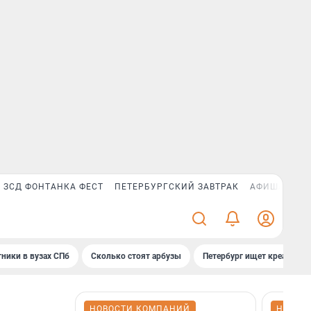
ЗСД ФОНТАНКА ФЕСТ
ПЕТЕРБУРГСКИЙ ЗАВТРАК
АФИША PLUS
ники в вузах СПб
Сколько стоят арбузы
Петербург ищет креатив
НОВОСТИ КОМПАНИЙ
НОВОС