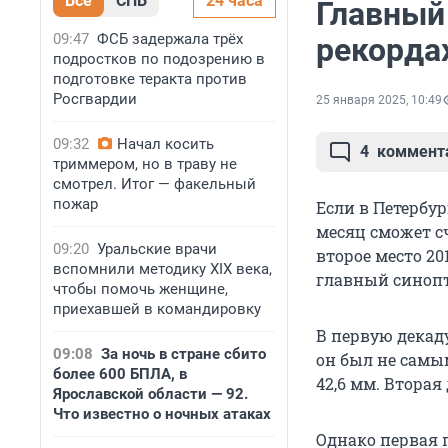
Все
СПБ
24 часа
Главный
09:47
ФСБ задержала трёх
рекорда
подростков по подозрению в
подготовке теракта против
Росгвардии
25 января 2025, 10:49
09:32
Начал косить
4
коммент
триммером, но в траву не
смотрел. Итог — факельный
пожар
Если в Петербу
месяц сможет с
09:20
Уральские врачи
второе место 20
вспомнили методику XIX века,
главный синопт
чтобы помочь женщине,
приехавшей в командировку
В первую декаду
09:08
За ночь в стране сбито
он был не самы
более 600 БПЛА, в
42,6 мм. Вторая
Ярославской области — 92.
Что известно о ночных атаках
Однако первая п