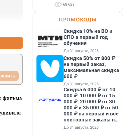
68 628
ПРОМОКОДЫ
+2
–0
Скидка 10% на ВО и
СПО в первый год
обучения
До 31 августа, 2026
Скидка 50% от 800 ₽
на первый заказ,
максимальная скидка
равить
600 ₽
До 31 августа, 2026
Скидка 6 000 ₽ от 10
000 ₽, 10 000 ₽ от 15
го фильма
000 ₽, 20 000 ₽ от 30
000 ₽ и 35 000 ₽ от 50
 удивила
000 ₽ на первый и все
повторные заказы по
промокоду НАБЕРИ
До 31 августа, 2026