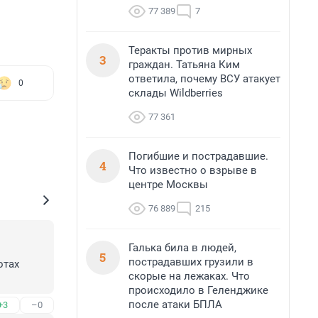
77 389
7
Теракты против мирных
3
граждан. Татьяна Ким
ответила, почему ВСУ атакует
0
склады Wildberries
77 361
Погибшие и пострадавшие.
4
Что известно о взрыве в
центре Москвы
76 889
215
Галька била в людей,
5
пострадавших грузили в
тах 
скорые на лежаках. Что
происходило в Геленджике
после атаки БПЛА
+3
–0