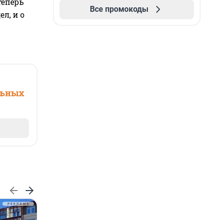
теперь
Все промокоды
л, и о
льных