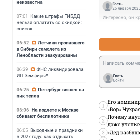
неизвестна
Гость
25 января 2025
07:01
Какие штрафы ГИБДД
Интересно, он к
нельзя оплатить со скидкой:
список
06:52
Летчики пропавшего
в Сибири самолета из
Ленобласти эвакуированы
06:39
ФНС ликвидировала
ИП Земфиры*
Гость
Войти
06:25
Петербург вышел на
пик тепла
Его номинир
1
«Вор» Чухра
06:06
На подлете к Москве
сбивают беспилотники
Почему внут
2
даже учены
06:05
Выходные и праздники
3
«Дед разбуш
в 2027 году: как отдыхать