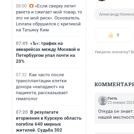
08:00
«Если сверху летит
ракета и сжигает мой товар, то
Александр Колесо
это не мой риск». Основатель
Levrana обрушился с критикой
на Татьяну Ким
0
07:49
«Ъ»: трафик на
авиарейсах между Москвой и
Увидели опечатку? В
Петербургом упал почти на
20%
07:32
Как часто после
трансплантации клетки
КОММЕНТАР
донора «нападают» на
пациента, рассказывает
гематолог
Гость
25 января 2025
Откуда он знает 
07:20
В результате
нашей местност
вторжения в Курскую область
погибли 640 мирных
жителей. Судьба 302