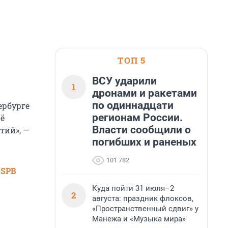
ТОП 5
ВСУ ударили
1
дронами и ракетами
по одиннадцати
ербурге
регионам России.
щё
Власти сообщили о
тий», —
погибших и раненых
101 782
 SPB
Куда пойти 31 июля–2
2
августа: праздник флоксов,
«Пространственный сдвиг» у
Манежа и «Музыка мира»