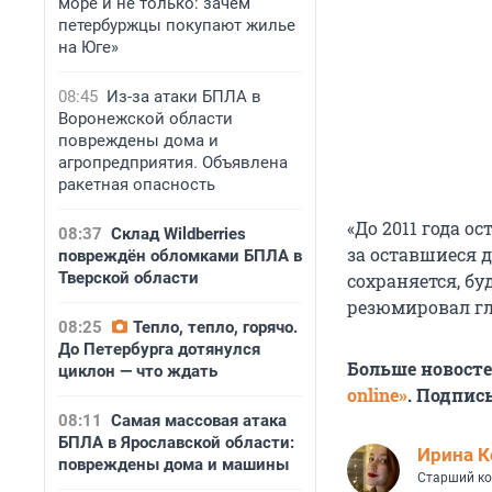
море и не только: зачем
петербуржцы покупают жилье
на Юге»
08:45
Из-за атаки БПЛА в
Воронежской области
повреждены дома и
агропредприятия. Объявлена
ракетная опасность
«До 2011 года о
08:37
Склад Wildberries
за оставшиеся д
повреждён обломками БПЛА в
Тверской области
сохраняется, б
резюмировал гл
08:25
Тепло, тепло, горячо.
До Петербурга дотянулся
Больше новост
циклон — что ждать
online»
. Подпис
08:11
Самая массовая атака
БПЛА в Ярославской области:
Иpина К
повреждены дома и машины
Старший ко