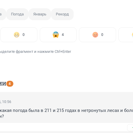
в
Погода
Январь
Рекорд
0
4
0
ыделите фрагмент и нажмите Ctrl+Enter
ИИ
4
, 10:56
какая погода была в 211 и 215 годах в нетронутых лесах и боло
и?