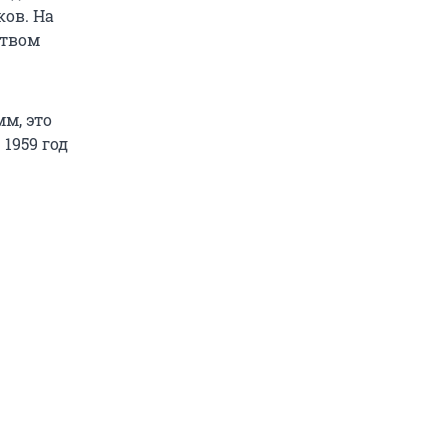
ков. На
ством
мм, это
 1959 год