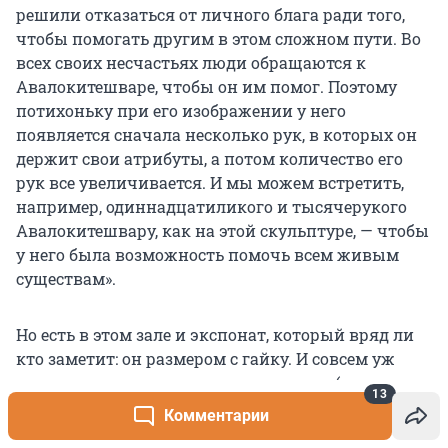
решили отказаться от личного блага ради того,
чтобы помогать другим в этом сложном пути. Во
всех своих несчастьях люди обращаются к
Авалокитешваре, чтобы он им помог. Поэтому
потихоньку при его изображении у него
появляется сначала несколько рук, в которых он
держит свои атрибуты, а потом количество его
рук все увеличивается. И мы можем встретить,
например, одиннадцатиликого и тысячерукого
Авалокитешвару, как на этой скульптуре, — чтобы
у него была возможность помочь всем живым
существам».
Но есть в этом зале и экспонат, который вряд ли
кто заметит: он размером с гайку. И совсем уж
точно никто не сможет его разглядеть (кроме его
13
инвентарного номера). А ценность предмета меж
Комментарии
тем велика: это зороастрийская печать,