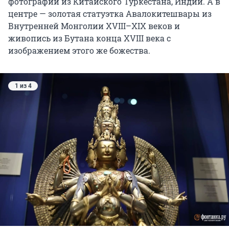
фотографии из Китайского Туркестана, Индии. А в
центре — золотая статуэтка Авалокитешвары из
Внутренней Монголии XVIII–XIX веков и
живопись из Бутана конца XVIII века с
изображением этого же божества.
1 из 4