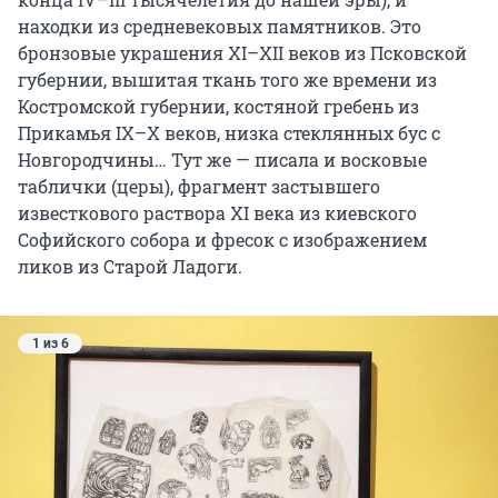
находки из средневековых памятников. Это
бронзовые украшения XI–XII веков из Псковской
губернии, вышитая ткань того же времени из
Костромской губернии, костяной гребень из
Прикамья IX–X веков, низка стеклянных бус с
Новгородчины… Тут же — писала и восковые
таблички (церы), фрагмент застывшего
известкового раствора XI века из киевского
Софийского собора и фресок с изображением
ликов из Старой Ладоги.
1 из 6