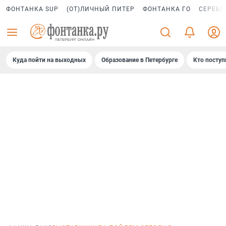
ФОНТАНКА SUP
(ОТ)ЛИЧНЫЙ ПИТЕР
ФОНТАНКА ГО
СЕРЕБР
Куда пойти на выходных
Образование в Петербурге
Кто поступ