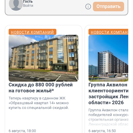
Гость
Войти
Отправить
НОВОСТИ КОМПАНИЙ
НОВОСТИ КОМПАНИ
Скидка до 880 000 рублей
Группа Аквилон 
на готовое жильё*
клиентоориентир
застройщик Лени
Теперь квартиру в сданном ЖК
области» 2026
«Образцовый квартал 14» можно
купить со специальной скидкой.
Группа Аквилон стала 
победителей конкурса 
строительная организа
Ленинградской области 
номинации «Самый
6 августа, 18:00
6 августа, 16:50