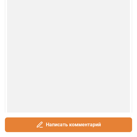
Рубрики
О сайте
Контакты
Техподдержка
Реклама
Наши мероприятия
О компании
Наши вакансии
Написать комментарий
Статистика канала в MAX