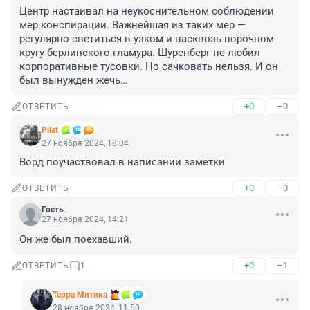
Центр настаивал на неукоснительном соблюдении 
мер конспирации. Важнейшая из таких мер — 
регулярно светиться в узком и насквозь порочном 
кругу берлинского гламура. Шуренберг не любил 
корпоративные тусовки. Но сачковать нельзя. И он 
был вынужден жечь…
+0
–0
ОТВЕТИТЬ
Pilat
27 ноября 2024, 18:04
Ворд поучаствовал в написании заметки
+0
–0
ОТВЕТИТЬ
Гость
27 ноября 2024, 14:21
Он же был поехавший.
+0
–1
ОТВЕТИТЬ
1
Терра Митика
28 ноября 2024, 11:50