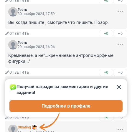
+0
–0
ОТВЕТИТЬ
Гость
30 ноября 2024, 17:59
Вы когда пишите , смотрите что пишите. Позор.
+0
–0
ОТВЕТИТЬ
Гость
29 ноября 2024, 16:06
Кремневые, а не"...кремниевые антропоморфные 
фигурки..."
+0
–0
ОТВЕТИТЬ
Гость
28 ноября 2024, 19:24
Получай награды за комментарии и другие 
задания!
Фонтанка, исправьте название этой статьи: не горный 
штаб, а главный штаб. Искусственный интеллект не 
Подробнее в профиле
все знает.
+0
–0
ОТВЕТИТЬ
Otkating