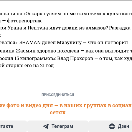
овали на «Оскар»: гуляем по местам съемок культово
я — фоторепортаж
ри Урана и Нептуна идут дожди из алмазов? Разгадка
х
евался»: SHAMAN довел Мизулину — что он натворил
 певица Жасмин здорово похудела — как она выглядит 
росил 15 килограммов»: Влад Прохоров — о том, как худе
 старше его на 21 год
ПРИСОЕДИНИТЬСЯ
е фото и видео дня — в наших группах в социа
сетях
нтакте
Телеграм
Дзен