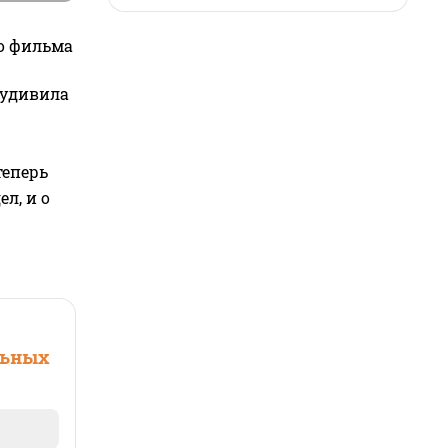
го фильма
 удивила
теперь
л, и о
льных