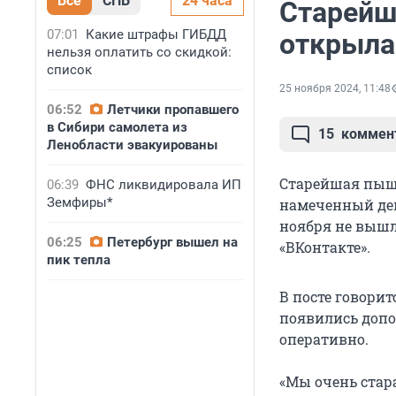
Все
СПБ
24 часа
Старейш
07:01
Какие штрафы ГИБДД
открыла
нельзя оплатить со скидкой:
список
25 ноября 2024, 11:48
06:52
Летчики пропавшего
в Сибири самолета из
15
коммен
Ленобласти эвакуированы
Старейшая пыш
06:39
ФНС ликвидировала ИП
Земфиры*
намеченный ден
ноября не вышл
06:25
Петербург вышел на
«ВКонтакте».
пик тепла
В посте говорит
появились допо
оперативно.
«Мы очень стар