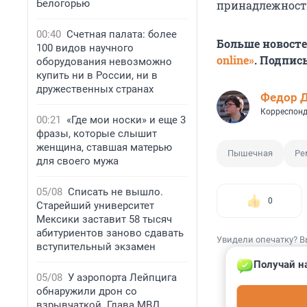
Белогорью
принадлежность
00:40
Счетная палата: более
Больше новост
100 видов научного
online»
. Подпис
оборудования невозможно
купить ни в России, ни в
дружественных странах
Федор 
Корреспонд
00:21
«Где мои носки» и еще 3
фразы, которые слышит
женщина, ставшая матерью
Пышечная
Ре
для своего мужа
05/08
Списать не вышло.
0
Старейший университет
Мексики заставит 58 тысяч
абитуриентов заново сдавать
Увидели опечатку? В
вступительный экзамен
Получай н
05/08
У аэропорта Лейпцига
обнаружили дрон со
взрывчаткой. Глава МВД