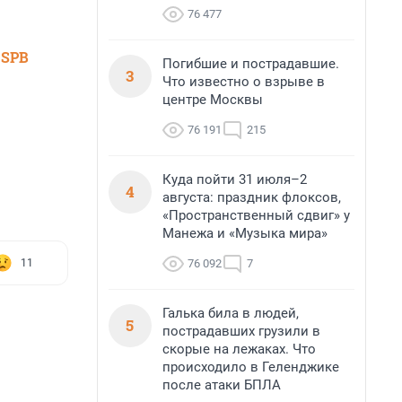
76 477
 SPB
Погибшие и пострадавшие.
3
Что известно о взрыве в
центре Москвы
76 191
215
Куда пойти 31 июля–2
4
августа: праздник флоксов,
«Пространственный сдвиг» у
Манежа и «Музыка мира»
76 092
7
11
Галька била в людей,
5
пострадавших грузили в
скорые на лежаках. Что
происходило в Геленджике
после атаки БПЛА