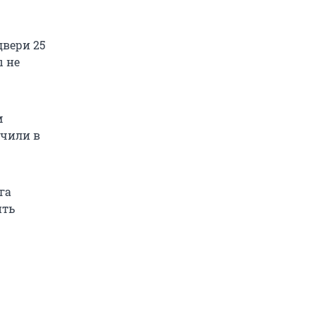
двери 25
ы не
м
ючили в
га
ить