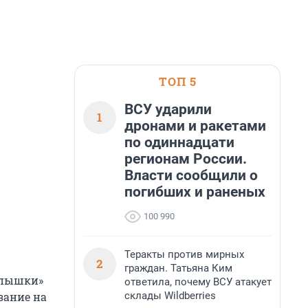
ТОП 5
ВСУ ударили
1
дронами и ракетами
по одиннадцати
регионам России.
Власти сообщили о
погибших и раненых
100 990
Теракты против мирных
2
граждан. Татьяна Ким
 пышки»
ответила, почему ВСУ атакует
склады Wildberries
зание на