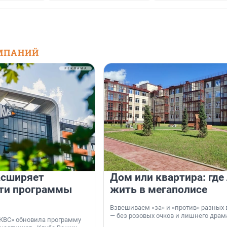
МПАНИЙ
асширяет
Дом или квартира: где
ти программы
жить в мегаполисе
Взвешиваем «за» и «против» разных 
— без розовых очков и лишнего драм
КВС» обновила программу