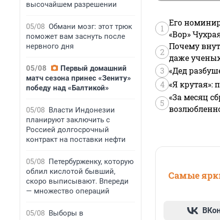
высочайшем разрешении
Его номинир
05/08
Обмани мозг: этот трюк
1
«Вор» Чухра
поможет вам заснуть после
Почему внут
нервного дня
2
даже учены
05/08
Первый домашний
3
«Дед разбуш
матч сезона принес «Зениту»
4
«Я крутая»:
победу над «Балтикой»
«За месяц сб
5
возлюбленной
05/08
Власти Индонезии
планируют заключить с
Россией долгосрочный
контракт на поставки нефти
05/08
Петербурженку, которую
облил кислотой бывший,
Самые ярки
скоро выписывают. Впереди
— множество операций
ВКо
05/08
Выборы в