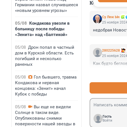
КОММЕНТАР
Германии назвал случившееся
«новым уровнем угрозы»
Су Люк Ын
25 ноября 2024
05/08
Кондакова увезли в
больницу после победы
недобрая Новост
«Зенита» над «Балтикой»
05/08
Дрон попал в частный
280225628
дом в Курской области. Есть
25 ноября 2024
погибший и несколько
Как будто беглов
раненых
05/08
Гол бывшего, травма
Кондакова и нервная
концовка: «Зенит» начал
Кубок с победы
05/08
Вы еще не видели
Солнце в таком виде.
Гость
Опубликованы снимки
Войти
поверхности нашей звезды в