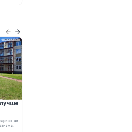
 лучше
Группа Аквилон на 20%
увеличила объём текущего
строительства в
вариантов
Ленинградской области
атизма.