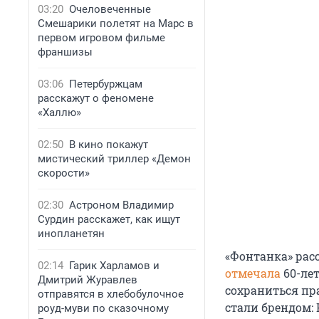
03:20
Очеловеченные
Смешарики полетят на Марс в
первом игровом фильме
франшизы
03:06
Петербуржцам
расскажут о феномене
«Халлю»
02:50
В кино покажут
мистический триллер «Демон
скорости»
02:30
Астроном Владимир
Сурдин расскажет, как ищут
инопланетян
«Фонтанка» рас
02:14
Гарик Харламов и
отмечала
60-лет
Дмитрий Журавлев
сохраниться пр
отправятся в хлебобулочное
стали брендом:
роуд-муви по сказочному