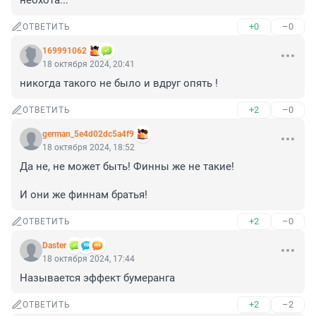
неохота...
+0
–0
ОТВЕТИТЬ
169991062
18 октября 2024, 20:41
никогда такого не было и вдруг опять !
+2
–0
ОТВЕТИТЬ
german_5e4d02dc5a4f9
18 октября 2024, 18:52
Да не, не может быть! Финны же не такие!

И они же финнам братья!
+2
–0
ОТВЕТИТЬ
Daster
18 октября 2024, 17:44
Называется эффект бумеранга
+2
–2
ОТВЕТИТЬ