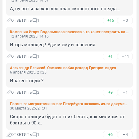
12 апреля 2025, 14:57
А, ну вот и раскрылся план скоростного поезда...
+15
–0
ОТВЕТИТЬ
1
Компания Игоря Водопьянова показала, что хочет построить на Смоленке. Но ее не устраивают новые регламенты
12 апреля 2025, 14:16
Игорь молодец ! Удачи ему и терпения.
+1
–11
ОТВЕТИТЬ
1
Александр Великий. Овечкин побил рекорд Гретцки: видео
6 апреля 2025, 21:25
Инагент поди ?
+9
–1
ОТВЕТИТЬ
2
Погоня за мигрантами на юге Петербурга началась из-за документов. Два человека в больнице
30 марта 2025, 21:31
Скоро полиция будет о тних бегать, как милиция от 
братвы в 90 х..
+6
–4
ОТВЕТИТЬ
1