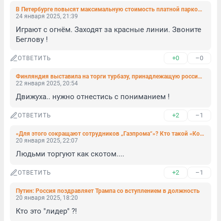
В Петербурге повысят максимальную стоимость платной парковки
24 января 2025, 21:39
Играют с огнём. Заходят за красные линии. Звоните 
Беглову !
+0
–0
ОТВЕТИТЬ
Финляндия выставила на торги турбазу, принадлежащую россиянам. Владельцев об этом не оповестили
22 января 2025, 20:54
Движуха.. нужно отнестись с пониманием !
+2
–1
ОТВЕТИТЬ
«Для этого сокращают сотрудников „Газпрома“»? Кто такой «Король Америки» Луис Энрике, за которого «Зенит» готов отдать больше 30 млн евро
20 января 2025, 22:07
Людьми торгуют как скотом....
+2
–1
ОТВЕТИТЬ
Путин: Россия поздравляет Трампа со вступлением в должность
20 января 2025, 18:20
Кто это "лидер" ?!