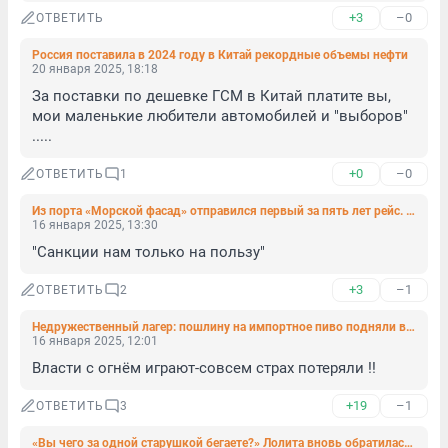
+3
–0
ОТВЕТИТЬ
Россия поставила в 2024 году в Китай рекордные объемы нефти
20 января 2025, 18:18
За поставки по дешевке ГСМ в Китай платите вы, 
мои маленькие любители автомобилей и "выборов" 
.....
+0
–0
ОТВЕТИТЬ
1
Из порта «Морской фасад» отправился первый за пять лет рейс. Показываем, как это было
16 января 2025, 13:30
"Санкции нам только на пользу"
+3
–1
ОТВЕТИТЬ
2
Недружественный лагер: пошлину на импортное пиво подняли в 10 раз
16 января 2025, 12:01
Власти с огнём играют-совсем страх потеряли !!
+19
–1
ОТВЕТИТЬ
3
«Вы чего за одной старушкой бегаете?» Лолита вновь обратилась к «Русской общине»