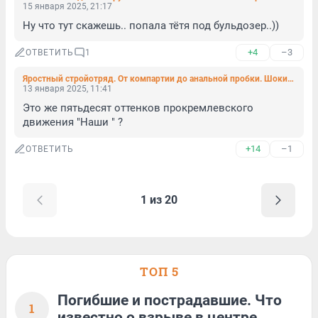
15 января 2025, 21:17
Ну что тут скажешь.. попала тётя под бульдозер..))
+4
–3
ОТВЕТИТЬ
1
Яростный стройотряд. От компартии до анальной пробки. Шокирующий (или нет?) рассказ о поездке студентки в тайгу
13 января 2025, 11:41
Это же пятьдесят оттенков прокремлевского 
движения "Наши " ?
+14
–1
ОТВЕТИТЬ
1 из 20
ТОП 5
Погибшие и пострадавшие. Что
1
известно о взрыве в центре