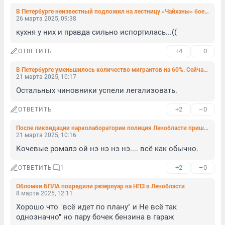
В Петербурге неизвестный подложил на лестницу «Чайханы» боевую гранату
26 марта 2025, 09:38
кухня у них и правда сильно испортилась...((
+4
–0
ОТВЕТИТЬ
В Петербурге уменьшилось количество мигрантов на 60%. Сейчас их — 210 тысяч
21 марта 2025, 10:17
Остальных чиновники успели легализовать.
+2
–0
ОТВЕТИТЬ
После ликвидации нарколаборатории полиция Ленобласти пришла в десяток домов кочевого народа
21 марта 2025, 10:16
Кочевые ромалэ ой нэ нэ нэ нэ.... всё как обычно.
+2
–0
ОТВЕТИТЬ
1
Обломки БПЛА повредили резервуар на НПЗ в Ленобласти
8 марта 2025, 12:11
Хорошо что "всё идет по плану" и Не всё так 
однозначно" но пару бочек бензина в гараж 