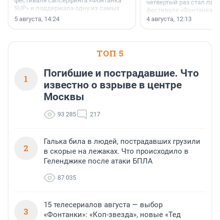
фестиваля сапсерфинга «Фонтанка
четвертый раз стал пар
SUP» и поддержала одну из самых
фестиваля «Фонтанка S
ярких и романтичных номинаций —
раз компания стремится
5 августа, 14:24
4 августа, 12:13
«SUP-свадьба».
привезти корпоративну
и подарить настоящий 
посетителям фестиваля
необычной фотозоне.
ТОП 5
Погибшие и пострадавшие. Что
1
известно о взрыве в центре
Москвы
93 285
217
Галька била в людей, пострадавших грузили
2
в скорые на лежаках. Что происходило в
Геленджике после атаки БПЛА
87 035
15 телесериалов августа — выбор
3
«Фонтанки»: «Коп-звезда», новые «Тед