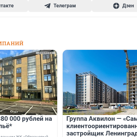
нтакте
Телеграм
Дзен
МПАНИЙ
80 000 рублей на
Группа Аквилон — «Са
льё*
клиентоориентирован
застройщик Ленингра
 сданном ЖК «Образцовый