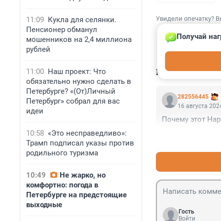
Увидели опечатку? В
11:09
Кукла для селянки.
Пенсионер обманул
Получай наг
мошенников на 2,4 миллиона
рублей
КОММЕНТАР
11:00
Наш проект: Что
обязательно нужно сделать в
Петербурге? «(От)Личный
282556445
Петербург» собрал для вас
16 августа 2024
идеи
Почему этот Нар
10:58
«Это несправедливо»:
Трамп подписал указы против
родильного туризма
10:49
Не жарко, но
комфортно: погода в
Петербурге на предстоящие
выходные
Гость
Войти