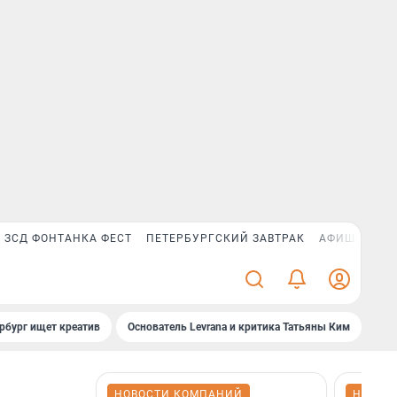
ЗСД ФОНТАНКА ФЕСТ
ПЕТЕРБУРГСКИЙ ЗАВТРАК
АФИША PLUS
рбург ищет креатив
Основатель Levrana и критика Татьяны Ким
Зач
НОВОСТИ КОМПАНИЙ
НОВОС