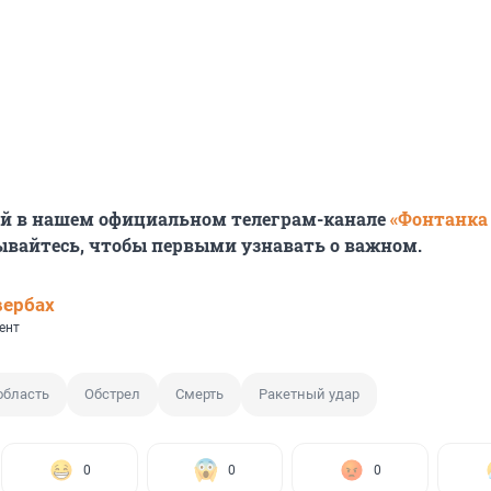
ей в нашем официальном телеграм-канале
«Фонтанка
ывайтесь, чтобы первыми узнавать о важном.
вербах
ент
область
Обстрел
Смерть
Ракетный удар
0
0
0