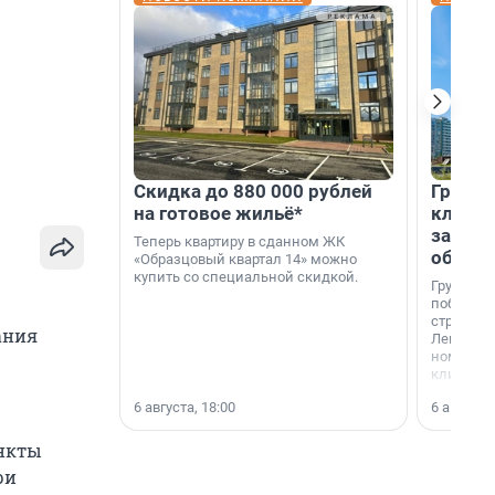
Скидка до 880 000 рублей
Группа
на готовое жильё*
клиен
застро
Теперь квартиру в сданном ЖК
област
«Образцовый квартал 14» можно
купить со специальной скидкой.
Группа А
победите
строител
ания
Ленингра
номинац
клиенто
застройщ
6 августа, 18:00
6 августа,
области»
нкты
ри