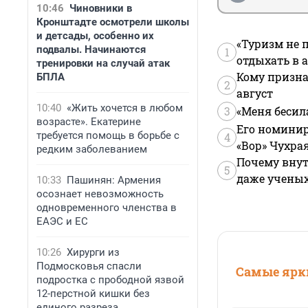
10:46
Чиновники в
Кронштадте осмотрели школы
и детсады, особенно их
«Туризм не 
подвалы. Начинаются
1
отдыхать в а
тренировки на случай атак
Кому призна
БПЛА
2
август
10:40
«Жить хочется в любом
3
«Меня бесил
возрасте». Екатерине
Его номинир
требуется помощь в борьбе с
4
«Вор» Чухра
редким заболеванием
Почему внут
5
даже учены
10:33
Пашинян: Армения
осознает невозможность
одновременного членства в
ЕАЭС и ЕС
10:26
Хирурги из
Подмосковья спасли
Самые ярки
подростка с прободной язвой
12-перстной кишки без
единого разреза