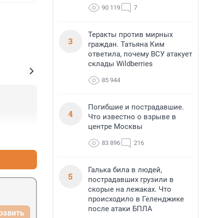
90 119
7
Теракты против мирных
3
граждан. Татьяна Ким
ответила, почему ВСУ атакует
склады Wildberries
85 944
Погибшие и пострадавшие.
4
Что известно о взрыве в
центре Москвы
+8
–2
83 896
216
Галька била в людей,
5
пострадавших грузили в
скорые на лежаках. Что
происходило в Геленджике
после атаки БПЛА
равить