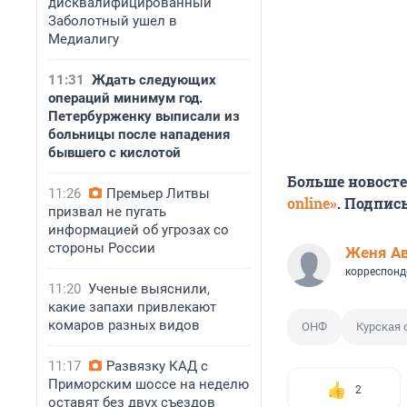
дисквалифицированный
Заболотный ушел в
Медиалигу
11:31
Ждать следующих
операций минимум год.
Петербурженку выписали из
больницы после нападения
бывшего с кислотой
Больше новост
11:26
Премьер Литвы
online»
. Подпис
призвал не пугать
информацией об угрозах со
стороны России
Женя А
корреспонд
11:20
Ученые выяснили,
какие запахи привлекают
комаров разных видов
ОНФ
Курская 
11:17
Развязку КАД с
Приморским шоссе на неделю
2
оставят без двух съездов