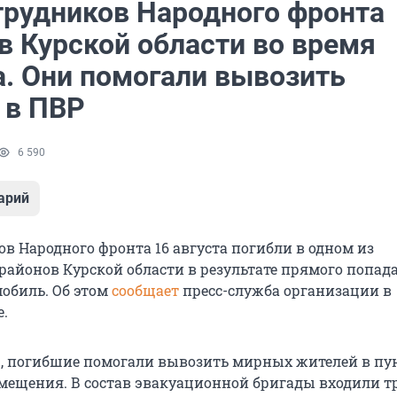
трудников Народного фронта
в Курской области во время
а. Они помогали вывозить
 в ПВР
6 590
арий
в Народного фронта 16 августа погибли в одном из
айонов Курской области в результате прямого попад
мобиль. Об этом
сообщает
пресс-служба организации в
е.
, погибшие помогали вывозить мирных жителей в пу
мещения. В состав эвакуационной бригады входили т