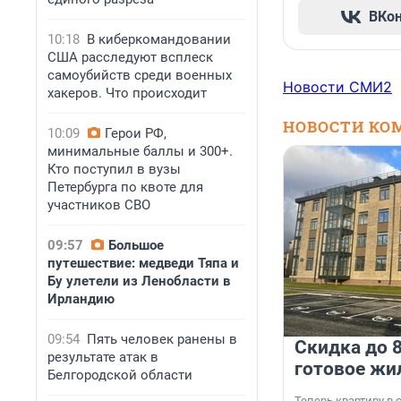
ВКо
10:18
В киберкомандовании
США расследуют всплеск
самоубийств среди военных
Новости СМИ2
хакеров. Что происходит
НОВОСТИ КО
10:09
Герои РФ,
минимальные баллы и 300+.
Кто поступил в вузы
Петербурга по квоте для
участников СВО
09:57
Большое
путешествие: медведи Тяпа и
Бу улетели из Ленобласти в
Ирландию
09:54
Пять человек ранены в
Скидка до 8
результате атак в
готовое жи
Белгородской области
Теперь квартиру в