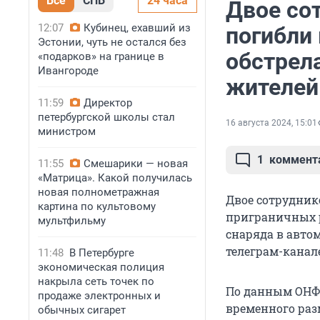
Все
СПБ
24 часа
Двое со
12:07
Кубинец, ехавший из
погибли 
Эстонии, чуть не остался без
обстрел
«подарков» на границе в
Ивангороде
жителей
11:59
Директор
петербургской школы стал
16 августа 2024, 15:01
министром
1
коммент
11:55
Смешарики — новая
«Матрица». Какой получилась
новая полнометражная
Двое сотруднико
картина по культовому
приграничных р
мультфильму
снаряда в авто
телеграм-канал
11:48
В Петербурге
экономическая полиция
накрыла сеть точек по
По данным ОНФ
продаже электронных и
временного раз
обычных сигарет