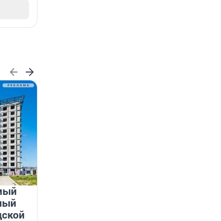
мый
«Лучший проект КРТ»
ный
Ленобласти — микрорайон
дской
«Город Звёзд»