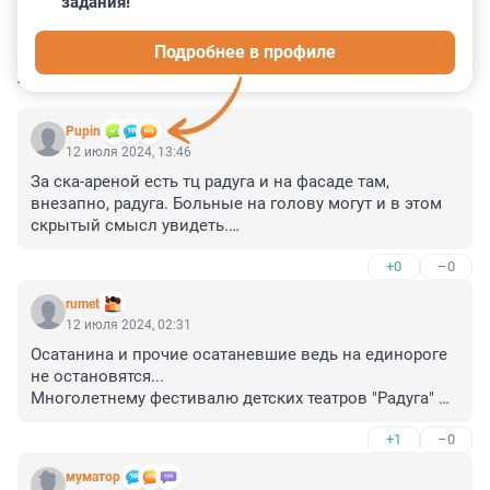
задания!
0
1
1
3
0
Подробнее в профиле
КОММЕНТАРИИ
54
Pupin
12 июля 2024, 13:46
За ска-ареной есть тц радуга и на фасаде там, 
внезапно, радуга. Больные на голову могут и в этом 
скрытый смысл увидеть.

А вот многие депутаты гд у людей ассоциируются с 
+0
–0
ворами.
rumet
12 июля 2024, 02:31
Осатанина и прочие осатаневшие ведь на единороге 
не остановятся... 

Многолетнему фестивалю детских театров "Радуга" 
уже оторвали название. 

+1
–0
Эти святоши и доброхоты занимаются тем, что 
превращают упорно обыденные вещи и явления 
муматор
природы в исключительно экстремистские символы. 
