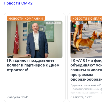
Новости СМИ2
НОВОСТИ КОМПАНИЙ
НОВОСТИ КОМПАНИ
ГК «Едино» поздравляет
ГК «А101» и фонд
коллег и партнёров с Днём
объединяют усил
строителя!
защиты животных
программы
биоразнообразия
Группа компаний «А101»
Благотворительный фо
бездомным животным 
заключили соглашение
7 августа, 13:41
6 августа, 12:26
стратегическом сотрудн