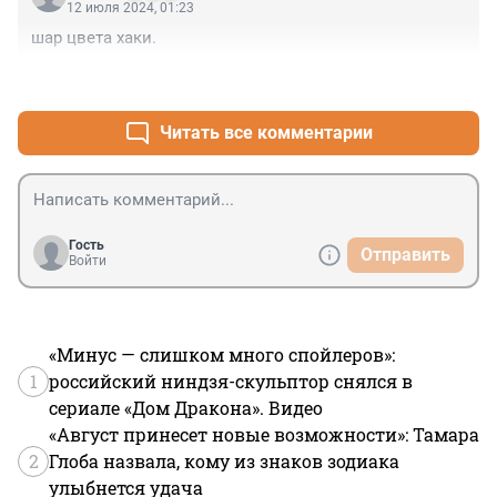
12 июля 2024, 01:23
Если глобальный смысл госдуры в том, чтобы 
шар цвета хаки.
запрещать - то она не остановится, пока не запретит 
абсолютно все. 

+1
–0
А если завтра ЛГБТ или секта тоталитарная сделают 
своими символами солнце, луну и т.п. - их тоже 
повсюду запретят?
Читать все комментарии
Гость
Отправить
Войти
«Минус — слишком много спойлеров»:
1
российский ниндзя-скульптор снялся в
сериале «Дом Дракона». Видео
«Август принесет новые возможности»: Тамара
2
Глоба назвала, кому из знаков зодиака
улыбнется удача