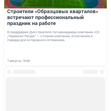
Строители «Образцовых кварталов»
встречают профессиональный
праздник на работе
В преддверии Дня строителя топ-менеджеры компании «СЗ
„Терминал-Ресурс“ — о планах компании, испытаниях и
поводах для осторожного оптимизма.
7 августа, 18:00