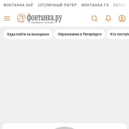
ФОНТАНКА SUP
(ОТ)ЛИЧНЫЙ ПИТЕР
ФОНТАНКА ГО
СЕРЕБР
Куда пойти на выходных
Образование в Петербурге
Кто поступ