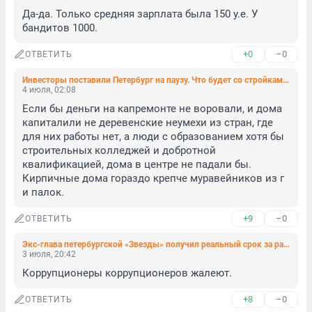
Да-да. Только средняя зарплата была 150 у.е. У 
бандитов 1000.
+0
–0
ОТВЕТИТЬ
Инвесторы поставили Петербург на паузу. Что будет со стройками и реконструкцией
4 июля, 02:08
Если бы деньги на капремонте не воровали, и дома 
капиталили не деревенские неумехи из стран, где 
для них работы нет, а люди с образованием хотя бы 
строительных колледжей и добротной 
квалификацией, дома в центре не падали бы. 
Кирпичные дома гораздо крепче муравейников из г 
и палок.
+9
–0
ОТВЕТИТЬ
Экс-глава петербургской «Звезды» получил реальный срок за растрату 124 миллионов, но остался на свободе
3 июля, 20:42
Коррупционеры коррупционеров жалеют.
+8
–0
ОТВЕТИТЬ