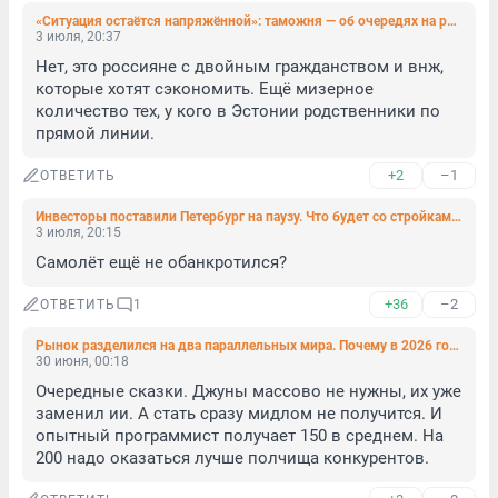
«Ситуация остаётся напряжённой»: таможня — об очередях на российско-эстонском участке границы
3 июля, 20:37
Нет, это россияне с двойным гражданством и внж, 
которые хотят сэкономить. Ещё мизерное 
количество тех, у кого в Эстонии родственники по 
прямой линии.
+2
–1
ОТВЕТИТЬ
Инвесторы поставили Петербург на паузу. Что будет со стройками и реконструкцией
3 июля, 20:15
Самолёт ещё не обанкротился?
+36
–2
ОТВЕТИТЬ
1
Рынок разделился на два параллельных мира. Почему в 2026 году сложно найти работу, когда все говорят о кадровом голоде
30 июня, 00:18
Очередные сказки. Джуны массово не нужны, их уже 
заменил ии. А стать сразу мидлом не получится. И 
опытный программист получает 150 в среднем. На 
200 надо оказаться лучше полчища конкурентов.