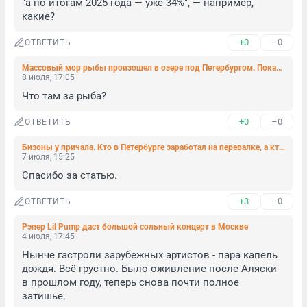
"а по итогам 2025 года — уже 34%", — например, 
какие?
+0
–0
ОТВЕТИТЬ
Массовый мор рыбы произошел в озере под Петербургом. Показываем видео
8 июля, 17:05
Что там за рыба?
+0
–0
ОТВЕТИТЬ
Бизоны у причала. Кто в Петербурге заработал на перевалке, а кто потерял все
7 июля, 15:25
Спасибо за статью.
+3
–0
ОТВЕТИТЬ
Рэпер Lil Pump даст большой сольный концерт в Москве
4 июля, 17:45
Нынче гастроли зарубежных артистов - пара капель 
дождя. Всё грустно. Было оживление после Аляски 
в прошлом году, теперь снова почти полное 
затишье.