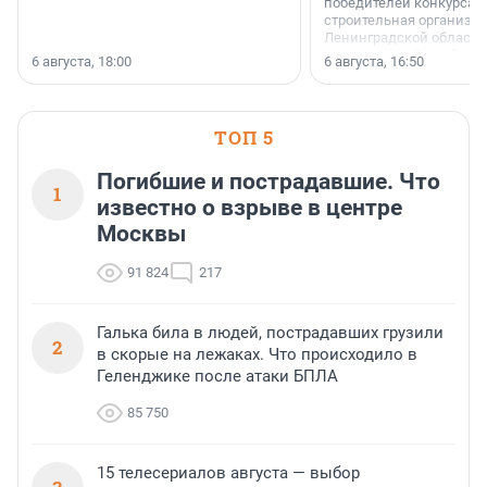
победителей конкурса 
строительная организа
Ленинградской области 
номинации «Самый
6 августа, 18:00
6 августа, 16:50
клиентоориентированн
застройщик Ленинград
области».
ТОП 5
Погибшие и пострадавшие. Что
1
известно о взрыве в центре
Москвы
91 824
217
Галька била в людей, пострадавших грузили
2
в скорые на лежаках. Что происходило в
Геленджике после атаки БПЛА
85 750
15 телесериалов августа — выбор