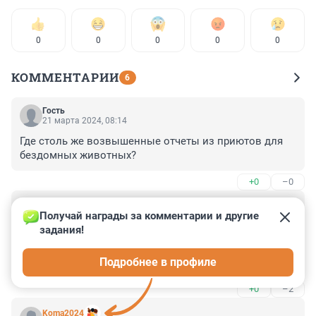
0
0
0
0
0
КОММЕНТАРИИ
6
Гость
21 марта 2024, 08:14
Где столь же возвышенные отчеты из приютов для 
бездомных животных?
+0
–0
Гость
19 марта 2024, 12:32
Получай награды за комментарии и другие 
задания!
Задолбали ,то был каждый день " Серебряный кит" , 
теперь вот панды ...То , что арендную плату товарищ 
Подробнее в профиле
Си не берет за них так и не обнаружилось , берет или 
не берет , все-таки ? Потому как панды очень не 
+0
–2
дешево арендовать и кормить привозным из Китая 
бамбуком
Koma2024