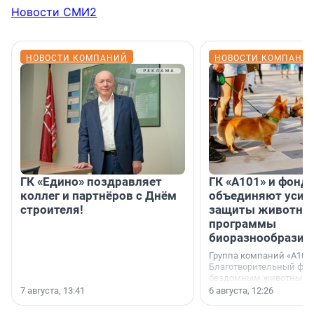
Новости СМИ2
НОВОСТИ КОМПАНИЙ
НОВОСТИ КОМПАНИ
ГК «Едино» поздравляет
ГК «А101» и фонд
коллег и партнёров с Днём
объединяют усил
строителя!
защиты животных
программы
биоразнообразия
Группа компаний «А101»
Благотворительный фо
бездомным животным 
заключили соглашение
7 августа, 13:41
6 августа, 12:26
стратегическом сотрудн