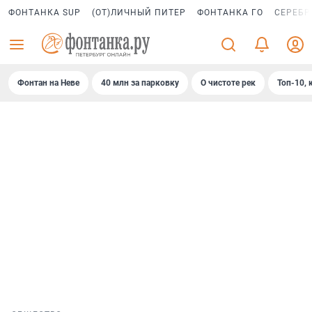
ФОНТАНКА SUP
(ОТ)ЛИЧНЫЙ ПИТЕР
ФОНТАНКА ГО
СЕРЕБР
Фонтан на Неве
40 млн за парковку
О чистоте рек
Топ-10, 