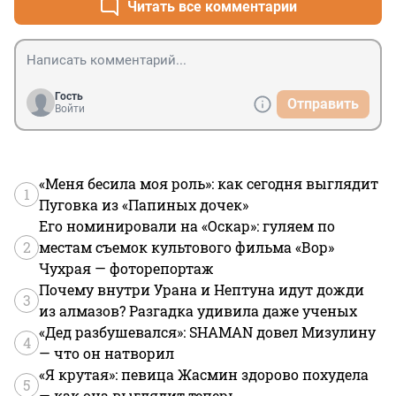
Читать все комментарии
Гость
Отправить
Войти
«Меня бесила моя роль»: как сегодня выглядит
1
Пуговка из «Папиных дочек»
Его номинировали на «Оскар»: гуляем по
2
местам съемок культового фильма «Вор»
Чухрая — фоторепортаж
Почему внутри Урана и Нептуна идут дожди
3
из алмазов? Разгадка удивила даже ученых
«Дед разбушевался»: SHAMAN довел Мизулину
4
— что он натворил
«Я крутая»: певица Жасмин здорово похудела
5
— как она выглядит теперь