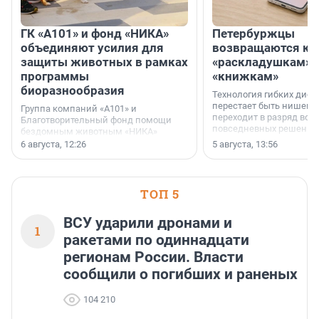
ГК «А101» и фонд «НИКА»
Петербуржцы
объединяют усилия для
возвращаются к
защиты животных в рамках
«раскладушкам» 
программы
«книжкам»
биоразнообразия
Технология гибких дисп
перестает быть нишевы
Группа компаний «А101» и
переходит в разряд вос
Благотворительный фонд помощи
повседневных решений
бездомным животным «НИКА»
заключили соглашение о
6 августа, 12:26
5 августа, 13:56
стратегическом сотрудничестве.
ТОП 5
ВСУ ударили дронами и
1
ракетами по одиннадцати
регионам России. Власти
сообщили о погибших и раненых
104 210