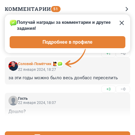
КОММЕНТАРИИ
51
Получай награды за комментарии и другие 
Гость
22 января 2024, 21:09
задания!
помнится тут кто-то громко хахатался над 
Подробнее в профиле
спортзалами
+1
–0
Соловей-Помётчик
22 января 2024, 18:27
за эти годы можно было весь донбасс переселить
+3
–0
Гость
22 января 2024, 18:07
Дошло?
+0
–0