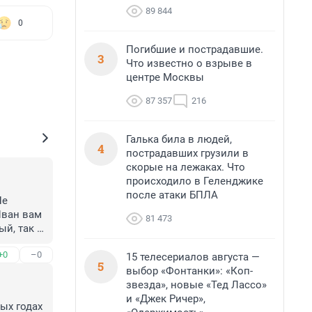
89 844
0
Погибшие и пострадавшие.
3
Что известно о взрыве в
центре Москвы
87 357
216
Галька била в людей,
4
пострадавших грузили в
скорые на лежаках. Что
происходило в Геленджике
после атаки БПЛА
е 
ван вам 
81 473
й, так 
+0
–0
15 телесериалов августа —
5
выбор «Фонтанки»: «Коп-
звезда», новые «Тед Лассо»
и «Джек Ричер»,
х годах 