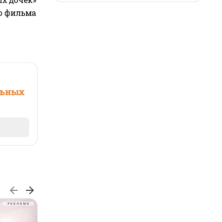
го фильма
льных