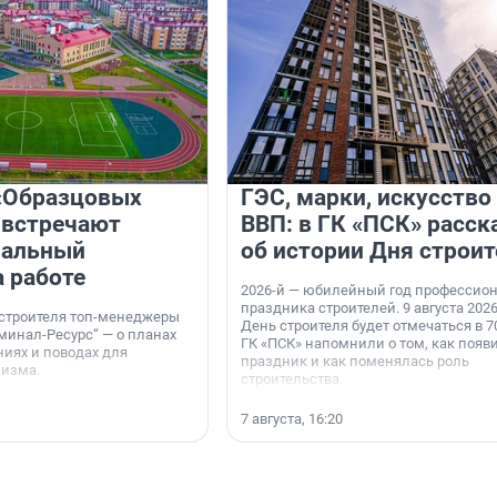
«Образцовых
ГЭС, марки, искусство
 встречают
ВВП: в ГК «ПСК» расск
нальный
об истории Дня строит
а работе
2026-й — юбилейный год профессио
праздника строителей. 9 августа 2026
 строителя топ-менеджеры
День строителя будет отмечаться в 70
минал-Ресурс“ — о планах
ГК «ПСК» напомнили о том, как появ
иях и поводах для
праздник и как поменялась роль
мизма.
строительства.
7 августа, 16:20