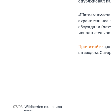
опубликовал ка
«Шагаем вместе 
ахренительное п
обсуждали (
авт
исполнитель ро
Прочитайте
сра
эпизодом. Осто
07/08
Wildberries включила