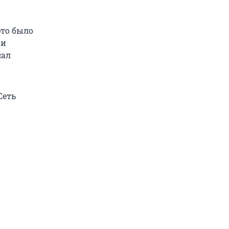
это было
 и
сал
Сеть