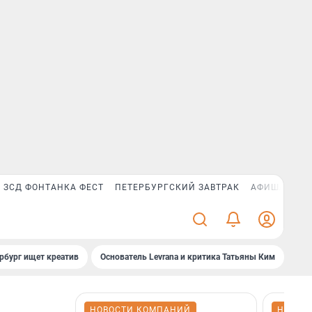
ЗСД ФОНТАНКА ФЕСТ
ПЕТЕРБУРГСКИЙ ЗАВТРАК
АФИША PLUS
рбург ищет креатив
Основатель Levrana и критика Татьяны Ким
Зач
НОВОСТИ КОМПАНИЙ
НОВОС