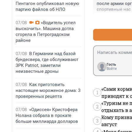
Пентагон опубликовал новую
после армии орг
партию файлов об НЛО
спортивные нас 
07/08
«Водитель успел
выскочить». Машина дотла
сгорела в Петроградском
районе
07/08
В Германии над базой
бундесвера, где обслуживают
Гость
ЗРК Patriot, заметили
Войти
неизвестные дроны
07/08
Как приготовить
«Сами корми
настоящее мороженое дома: 3
1
приводят к 
проверенных рецепта
«Туризм не 
2
07/08
«Одиссея» Кристофера
отдыхать в а
Нолана собрала в прокате
Кому призна
3
больше миллиарда долларов
август
4
«Меня бесил