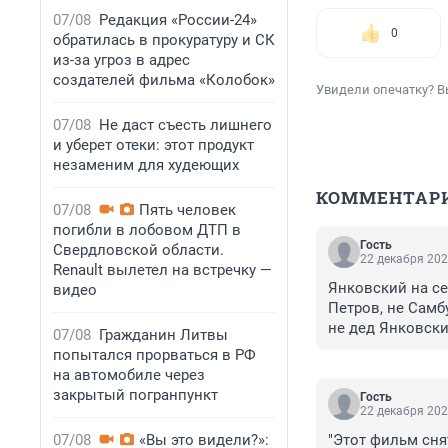
07/08
Редакция «России-24»
0
обратилась в прокуратуру и СК
из-за угроз в адрес
создателей фильма «Колобок»
Увидели опечатку? В
07/08
Не даст съесть лишнего
и уберет отеки: этот продукт
незаменим для худеющих
КОММЕНТАР
07/08
Пять человек
погибли в лобовом ДТП в
Гость
Свердловской области.
22 декабря 202
Renault вылетел на встречку —
Янковский на се
видео
Петров, не Самб
не дед Янковски
07/08
Гражданин Литвы
как у него и уж
попытался прорваться в РФ
на автомобиле через
закрытый погранпункт
Гость
22 декабря 202
07/08
«Вы это видели?»:
"Этот фильм сня