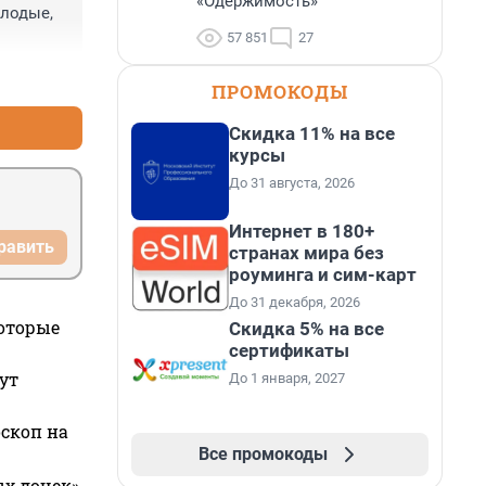
«Одержимость»
лодые, 
57 851
27
+0
–0
ПРОМОКОДЫ
Скидка 11% на все
курсы
До 31 августа, 2026
Интернет в 180+
равить
странах мира без
роуминга и сим-карт
До 31 декабря, 2026
которые
Скидка 5% на все
сертификаты
ут
До 1 января, 2027
оскоп на
Все промокоды
ых дочек»