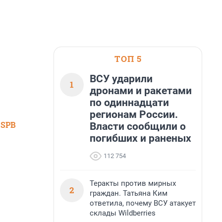
ТОП 5
ВСУ ударили
1
дронами и ракетами
по одиннадцати
регионам России.
 SPB
Власти сообщили о
погибших и раненых
112 754
Теракты против мирных
2
граждан. Татьяна Ким
ответила, почему ВСУ атакует
склады Wildberries