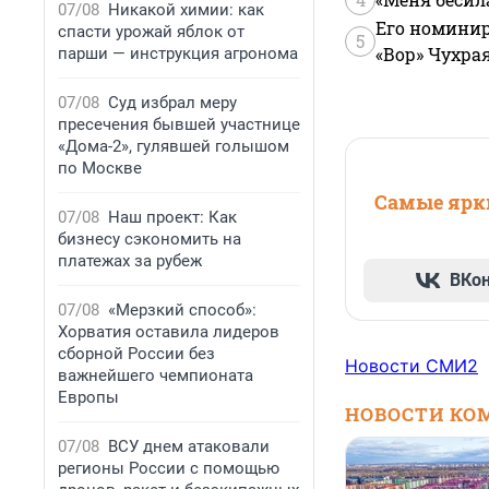
07/08
Никакой химии: как
Его номинир
спасти урожай яблок от
5
«Вор» Чухра
парши — инструкция агронома
07/08
Суд избрал меру
пресечения бывшей участнице
«Дома-2», гулявшей голышом
по Москве
Самые ярки
07/08
Наш проект: Как
бизнесу сэкономить на
платежах за рубеж
ВКо
07/08
«Мерзкий способ»:
Хорватия оставила лидеров
сборной России без
Новости СМИ2
важнейшего чемпионата
Европы
НОВОСТИ КО
07/08
ВСУ днем атаковали
регионы России с помощью