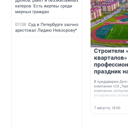
дронов, ракет и безэкипажных
катеров. Есть жертвы среди
мирных граждан
07/08
Суд в Петербурге заочно
арестовал Лидию Невзорову*
Строители 
кварталов»
профессио
праздник н
В преддверии Дня
компании «СЗ „Тер
компании, испытан
осторожного опти
7 августа, 18:00