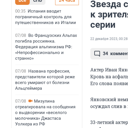
Все
СПБ
24 часа
Звезда 
00:35
Испания вводит
к зрите
пограничный контроль для
серии
путешественников из Италии
07/08
Во Французских Альпах
22 декабря 2023, 00:28
погибла россиянка.
Федерация альпинизма РФ:
«Непрофессионально и
34
коммен
странно»
Актер Иван Янк
07/08
Названа профессия,
Кровь на асфаль
представители которой реже
всего умирают от болезни
Его слова появи
Альцгеймера
Янковский немн
07/08
Мизулина
осуждал слив в 
отреагировала на сообщения
о выдворении «веселого
молочника» Джастаса
33-летний акте
Уолкера из РФ