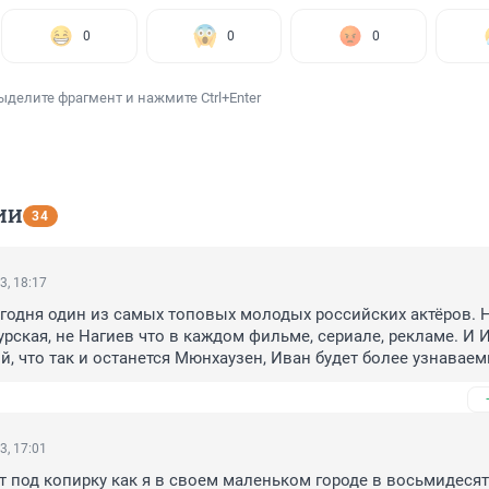
0
0
0
ыделите фрагмент и нажмите Ctrl+Enter
ИИ
34
3, 18:17
годня один из самых топовых молодых российских актёров. Н
урская, не Нагиев что в каждом фильме, сериале, рекламе. И И
й, что так и останется Мюнхаузен, Иван будет более узнаваемы
е куча отличных запоминающихся ролей и фильмов.
3, 17:01
т под копирку как я в своем маленьком городе в восьмидесяты