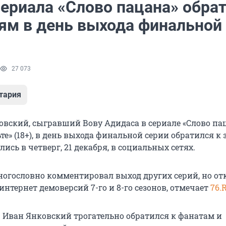
сериала «Слово пацана» обра
лям в день выхода финальной
27 073
тария
овский, сыгравший Вову Адидаса в сериале «Слово па
те» (18+), в день выхода финальной серии обратился к 
лись в четверг, 21 декабря, в социальных сетях.
огословно комментировал выход других серий, но от
интернет демоверсий 7-го и 8-го сезонов, отмечает
76.
р Иван Янковский трогательно обратился к фанатам и