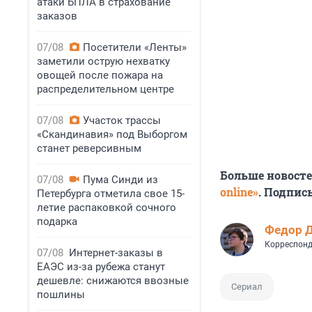
атаки БПЛА в страхование
заказов
07/08
Посетители «Ленты»
заметили острую нехватку
овощей после пожара на
распределительном центре
07/08
Участок трассы
«Скандинавия» под Выборгом
станет реверсивным
Больше новост
07/08
Пума Синди из
online»
. Подпис
Петербурга отметила свое 15-
летие распаковкой сочного
подарка
Федор 
Корреспонд
07/08
Интернет-заказы в
ЕАЭС из-за рубежа станут
дешевле: снижаются ввозные
Сериал
пошлины