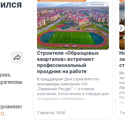
тился
Строители «Образцовых
На вод
кварталов» встречают
зарабо
профессиональный
станци
праздник на работе
Инженер
цана.
телеком-
В преддверии Дня строителя топ-
зрителям.
популярн
менеджеры компании «СЗ
Ленингра
„Терминал-Ресурс“ — о планах
станции 
компании, испытаниях и поводах для
Раздолин
осторожного оптимизма.
недалеко
кровенно
водопада
7 августа, 18:00
7 августа,
RU
.