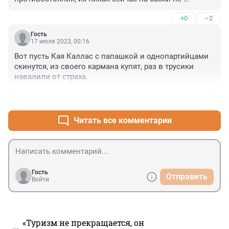
раскрутить. Очередь прибалтов пришла. Начали эту 
+0
–2
канитель с наших добрых соседей эстонцев... Самих 
эстонцев про 1 млрд.долларов никто и спрашивать 
Гость
не будет. Какая прелесть)))
17 июля 2023, 00:16
Вот пусть Кая Каллас с папашкой и однопартийцами 
скинутся, из своего кармана купят, раз в трусики 
навалили от страха.
+1
–1
Читать все комментарии
Гость
Отправить
Войти
«Туризм не прекращается, он