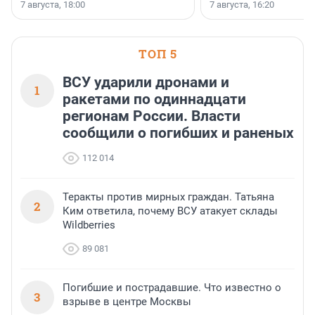
осторожного оптимизма.
7 августа, 18:00
7 августа, 16:20
поменялась роль строит
ТОП 5
ВСУ ударили дронами и
1
ракетами по одиннадцати
регионам России. Власти
сообщили о погибших и раненых
112 014
Теракты против мирных граждан. Татьяна
2
Ким ответила, почему ВСУ атакует склады
Wildberries
89 081
Погибшие и пострадавшие. Что известно о
3
взрыве в центре Москвы