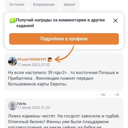
Эстония
Вооружение
Армия
Получай награды за комментарии и другие 
задания!
0
0
0
0
0
Подробнее в профиле
КОММЕНТАРИИ
32
VKuser188688999
17 июля 2023, 07:22
Ну если наступило 39 год=2= . то восточная Польша и 
Прибалтика . Финляндия помнят передел 
большевиков карты Европы.
+0
–0
Гость
17 июля 2023, 01:23
Ловко карманы чистят. На госдолг завесили и гудбай. 
Отличный бизнес! Финны уже были плацдармом 
противостояния, их никак сейчас на бабки не 