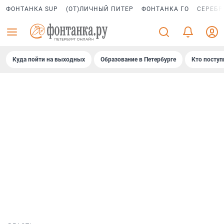
ФОНТАНКА SUP
(ОТ)ЛИЧНЫЙ ПИТЕР
ФОНТАНКА ГО
СЕРЕБР
Куда пойти на выходных
Образование в Петербурге
Кто поступ