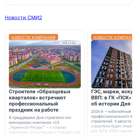
Новости СМИ2
НОВОСТИ КОМПАНИЙ
НОВОСТИ КОМПАНИ
Строители «Образцовых
ГЭС, марки, искус
кварталов» встречают
ВВП: в ГК «ПСК» р
профессиональный
об истории Дня с
праздник на работе
2026-й — юбилейный го
профессионального пр
В преддверии Дня строителя топ-
строителей. 9 августа 2
менеджеры компании «СЗ
строителя будет отмечат
„Терминал-Ресурс“ — о планах
раз. В ГК «ПСК» напомни
компании, испытаниях и поводах для
появился праздник и к