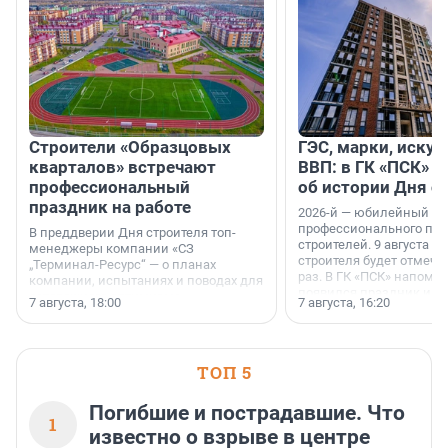
Строители «Образцовых
ГЭС, марки, искус
кварталов» встречают
ВВП: в ГК «ПСК» р
профессиональный
об истории Дня с
праздник на работе
2026-й — юбилейный го
профессионального пр
В преддверии Дня строителя топ-
строителей. 9 августа 2
менеджеры компании «СЗ
строителя будет отмечат
„Терминал-Ресурс“ — о планах
раз. В ГК «ПСК» напомни
компании, испытаниях и поводах для
появился праздник и к
осторожного оптимизма.
7 августа, 18:00
7 августа, 16:20
поменялась роль строит
ТОП 5
Погибшие и пострадавшие. Что
1
известно о взрыве в центре