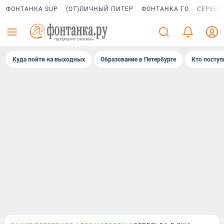
ФОНТАНКА SUP
(ОТ)ЛИЧНЫЙ ПИТЕР
ФОНТАНКА ГО
СЕРЕБР
Куда пойти на выходных
Образование в Петербурге
Кто поступ