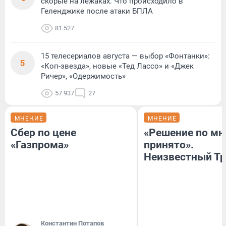
скорые на лежаках. Что происходило в
Геленджике после атаки БПЛА
81 527
15 телесериалов августа — выбор «Фонтанки»:
5
«Коп-звезда», новые «Тед Лассо» и «Джек
Ричер», «Одержимость»
57 937
27
МНЕНИЕ
МНЕНИЕ
Сбер по цене
«Решение по мн
«Газпрома»
принято».
Неизвестный Тр
Константин Потапов