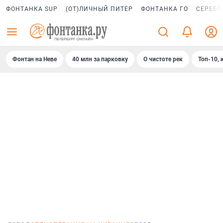
ФОНТАНКА SUP
(ОТ)ЛИЧНЫЙ ПИТЕР
ФОНТАНКА ГО
СЕРЕБР
Фонтан на Неве
40 млн за парковку
О чистоте рек
Топ-10, 