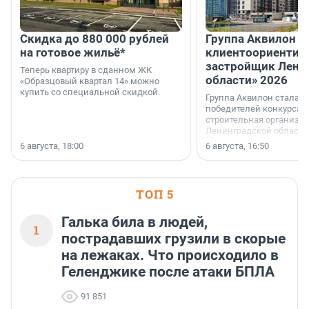
Скидка до 880 000 рублей
Группа Аквилон 
на готовое жильё*
клиентоориентир
застройщик Лени
Теперь квартиру в сданном ЖК
области» 2026
«Образцовый квартал 14» можно
купить со специальной скидкой.
Группа Аквилон стала 
победителей конкурса 
строительная организа
Ленинградской области 
номинации «Самый
6 августа, 18:00
6 августа, 16:50
клиентоориентированн
застройщик Ленинград
области».
ТОП 5
Галька била в людей,
1
пострадавших грузили в скорые
на лежаках. Что происходило в
Геленджике после атаки БПЛА
91 851