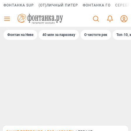
ФОНТАНКА SUP
(ОТ)ЛИЧНЫЙ ПИТЕР
ФОНТАНКА ГО
СЕРЕБР
3
Фонтан на Неве
40 млн за парковку
О чистоте рек
Топ-10, 