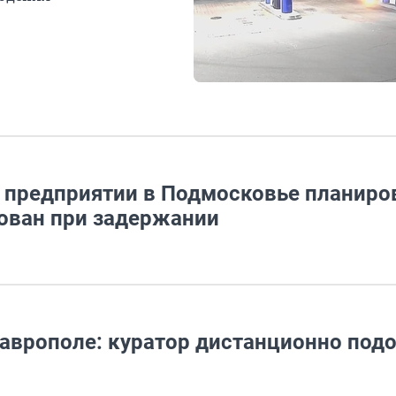
м предприятии в Подмосковье планиро
зован при задержании
таврополе: куратор дистанционно под