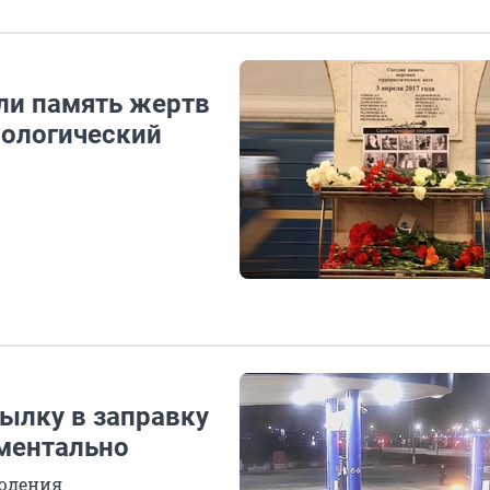
или память жертв
нологический
ылку в заправку
оментально
юдения