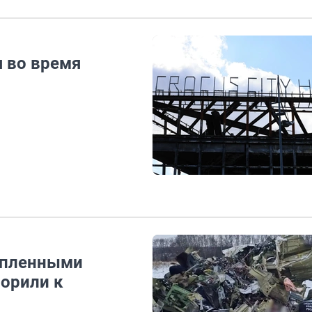
 во время
нопленными
орили к