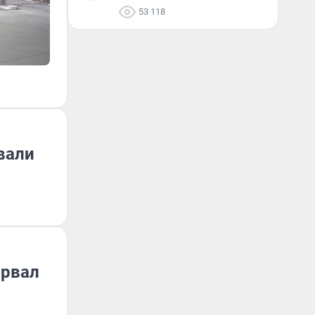
53 118
вали
орвал