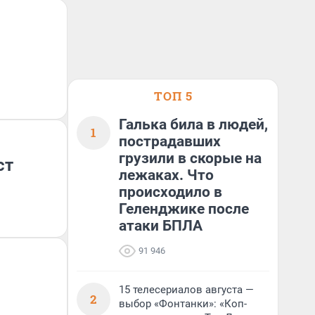
ТОП 5
Галька била в людей,
1
пострадавших
грузили в скорые на
ст
лежаках. Что
происходило в
Геленджике после
атаки БПЛА
91 946
15 телесериалов августа —
2
выбор «Фонтанки»: «Коп-