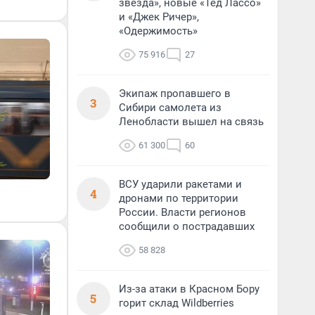
звезда», новые «Тед Лассо»
и «Джек Ричер»,
«Одержимость»
75 916
27
Экипаж пропавшего в
3
Сибири самолета из
Ленобласти вышел на связь
61 300
60
ВСУ ударили ракетами и
4
дронами по территории
России. Власти регионов
сообщили о пострадавших
58 828
Из-за атаки в Красном Бору
5
горит склад Wildberries