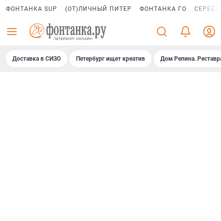
ФОНТАНКА SUP
(ОТ)ЛИЧНЫЙ ПИТЕР
ФОНТАНКА ГО
СЕРЕБР
Доставка в СИЗО
Петербург ищет креатив
Дом Репина. Реставр