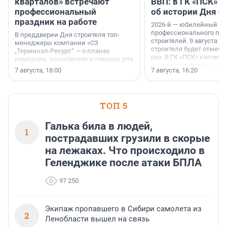
кварталов» встречают
ВВП: в ГК «ПСК» р
профессиональный
об истории Дня с
праздник на работе
2026-й — юбилейный го
профессионального пр
В преддверии Дня строителя топ-
строителей. 9 августа 2
менеджеры компании «СЗ
строителя будет отмечат
„Терминал-Ресурс“ — о планах
раз. В ГК «ПСК» напомни
компании, испытаниях и поводах для
появился праздник и к
осторожного оптимизма.
7 августа, 18:00
7 августа, 16:20
поменялась роль строит
ТОП 5
Галька била в людей,
1
пострадавших грузили в скорые
на лежаках. Что происходило в
Геленджике после атаки БПЛА
97 250
Экипаж пропавшего в Сибири самолета из
2
Ленобласти вышел на связь