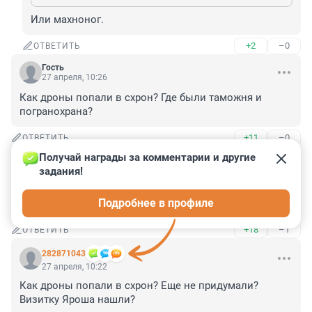
Или махноног.
+2
–0
ОТВЕТИТЬ
Гость
27 апреля, 10:26
Как дроны попали в схрон? Где были таможня и 
погранохрана?
+11
–0
ОТВЕТИТЬ
Получай награды за комментарии и другие 
Гость
27 апреля, 10:24
задания!
главное не сказали. кто их "вёл"? кураторы или 
Подробнее в профиле
мошенники?
+18
–1
ОТВЕТИТЬ
282871043
27 апреля, 10:22
Как дроны попали в схрон? Еще не придумали? 
Визитку Яроша нашли?