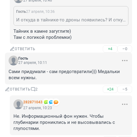
27 апреля, 10:46
Гость
27 апреля, 10:36
И откуда в тайнике-то дроны появились? И откуда у них такие боевые навыки, что даже матерые волкодавы не смогли взять их живыми?
Тайник в камне загуглите)

Там с логикой проблемки)
+4
–0
ОТВЕТИТЬ
Гость
27 апреля, 10:11
Сами придумали - сам предотвратили))) Медальки 
всем нужны.
+24
–5
ОТВЕТИТЬ
2
282871043
27 апреля, 10:23
Не. Информационный фон нужен. Чтобы 
глубинарии прониклись и не высовывались с 
глупостями.