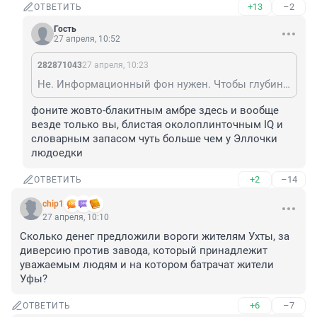
+13
–2
ОТВЕТИТЬ
Гость
27 апреля, 10:52
282871043
27 апреля, 10:23
Не. Информационный фон нужен. Чтобы глубинарии прониклись и не высовывались с глупостями.
фоните жовто-блакитным амбре здесь и вообще 
везде только вы, блистая околоплинточным IQ и 
словарным запасом чуть больше чем у Эллочки 
людоедки
+2
–14
ОТВЕТИТЬ
chip1
27 апреля, 10:10
Сколько денег предложили вороги жителям Ухты, за 
диверсию против завода, который принадлежит 
уважаемым людям и на котором батрачат жители 
Уфы?
+6
–7
ОТВЕТИТЬ