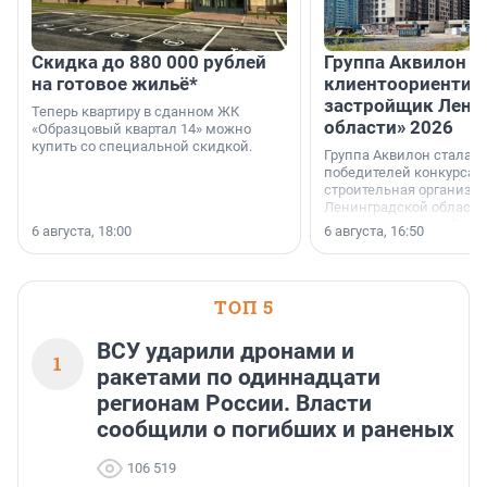
Скидка до 880 000 рублей
Группа Аквилон 
на готовое жильё*
клиентоориентир
застройщик Лени
Теперь квартиру в сданном ЖК
области» 2026
«Образцовый квартал 14» можно
купить со специальной скидкой.
Группа Аквилон стала 
победителей конкурса 
строительная организа
Ленинградской области 
номинации «Самый
6 августа, 18:00
6 августа, 16:50
клиентоориентированн
застройщик Ленинград
области».
ТОП 5
ВСУ ударили дронами и
1
ракетами по одиннадцати
регионам России. Власти
сообщили о погибших и раненых
106 519