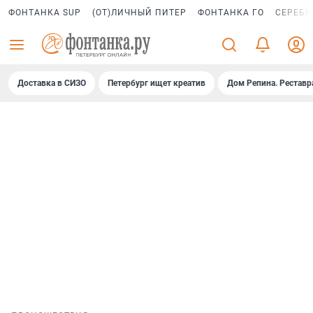
ФОНТАНКА SUP
(ОТ)ЛИЧНЫЙ ПИТЕР
ФОНТАНКА ГО
СЕРЕБР
Доставка в СИЗО
Петербург ищет креатив
Дом Репина. Реставр