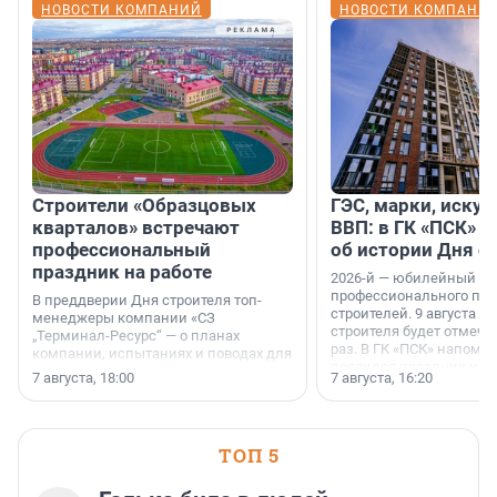
НОВОСТИ КОМПАНИЙ
НОВОСТИ КОМПАНИ
Строители «Образцовых
ГЭС, марки, искус
кварталов» встречают
ВВП: в ГК «ПСК» р
профессиональный
об истории Дня с
праздник на работе
2026-й — юбилейный го
профессионального пр
В преддверии Дня строителя топ-
строителей. 9 августа 2
менеджеры компании «СЗ
строителя будет отмечат
„Терминал-Ресурс“ — о планах
раз. В ГК «ПСК» напомни
компании, испытаниях и поводах для
появился праздник и к
осторожного оптимизма.
7 августа, 18:00
7 августа, 16:20
поменялась роль строит
ТОП 5