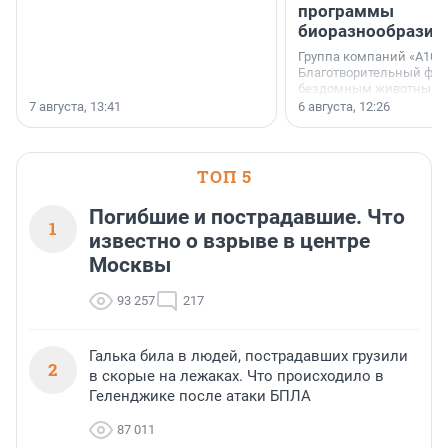
программы
биоразнообразия
Группа компаний «А101»
Благотворительный фо
бездомным животным 
заключили соглашение
7 августа, 13:41
6 августа, 12:26
стратегическом сотрудн
ТОП 5
Погибшие и пострадавшие. Что
1
известно о взрыве в центре
Москвы
93 257
217
Галька била в людей, пострадавших грузили
2
в скорые на лежаках. Что происходило в
Геленджике после атаки БПЛА
87 011