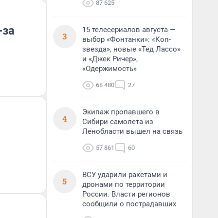
87 625
-за
15 телесериалов августа —
3
выбор «Фонтанки»: «Коп-
звезда», новые «Тед Лассо»
и «Джек Ричер»,
«Одержимость»
68 480
27
Экипаж пропавшего в
4
Сибири самолета из
Ленобласти вышел на связь
57 861
60
ВСУ ударили ракетами и
5
дронами по территории
России. Власти регионов
сообщили о пострадавших