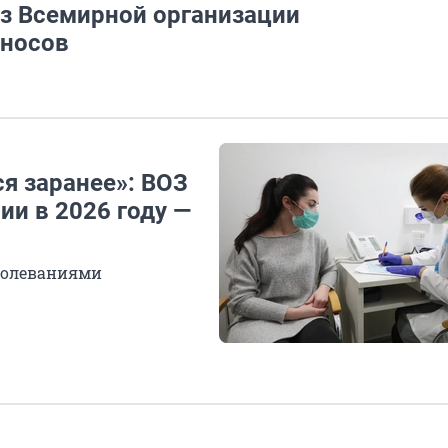
из Всемирной организации
зносов
ся заранее»: ВОЗ
и в 2026 году —
аболеваниями