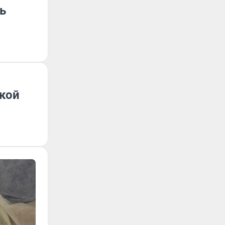
ь
дкой