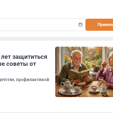
Примен
9 лет защититься
ые советы от
детстве, профилактикой