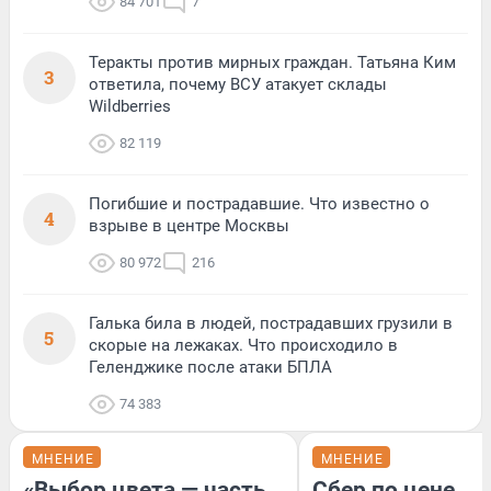
84 701
7
Теракты против мирных граждан. Татьяна Ким
3
ответила, почему ВСУ атакует склады
Wildberries
82 119
Погибшие и пострадавшие. Что известно о
4
взрыве в центре Москвы
80 972
216
Галька била в людей, пострадавших грузили в
5
скорые на лежаках. Что происходило в
Геленджике после атаки БПЛА
74 383
МНЕНИЕ
МНЕНИЕ
«Выбор цвета — часть
Сбер по цене